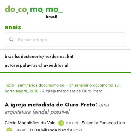
anais
brasil
sudeste
norte/nordeste
sul
int
autores
palavras-chave
editorial
início
›
seminários docomomo sul
›
3º seminário docomomo sul,
porto alegre, 2010
›
A igreja metodista de Ouro Preto
A igreja metodista de Ouro Preto:
uma
arquitetura (ainda) possível
Clécio Magalhães do Vale
;
Sulamita Fonseca Lino
(UFOP)
;
Luiza Miranda Negri
(UFOP)
(UFOP)