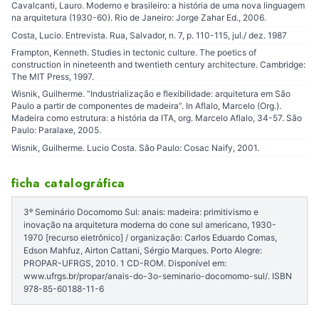
Cavalcanti, Lauro. Moderno e brasileiro: a história de uma nova linguagem
na arquitetura (1930-60). Rio de Janeiro: Jorge Zahar Ed., 2006.
Costa, Lucio. Entrevista. Rua, Salvador, n. 7, p. 110-115, jul./ dez. 1987
Frampton, Kenneth. Studies in tectonic culture. The poetics of
construction in nineteenth and twentieth century architecture. Cambridge:
The MIT Press, 1997.
Wisnik, Guilherme. “Industrialização e flexibilidade: arquitetura em São
Paulo a partir de componentes de madeira”. In Aflalo, Marcelo (Org.).
Madeira como estrutura: a história da ITA, org. Marcelo Aflalo, 34-57. São
Paulo: Paralaxe, 2005.
Wisnik, Guilherme. Lucio Costa. São Paulo: Cosac Naify, 2001.
ficha catalográfica
3º Seminário Docomomo Sul: anais: madeira: primitivismo e
inovação na arquitetura moderna do cone sul americano, 1930-
1970 [recurso eletrônico] / organização: Carlos Eduardo Comas,
Edson Mahfuz, Airton Cattani, Sérgio Marques. Porto Alegre:
PROPAR-UFRGS, 2010. 1 CD-ROM. Disponível em:
www.ufrgs.br/propar/anais-do-3o-seminario-docomomo-sul/. ISBN
978-85-60188-11-6