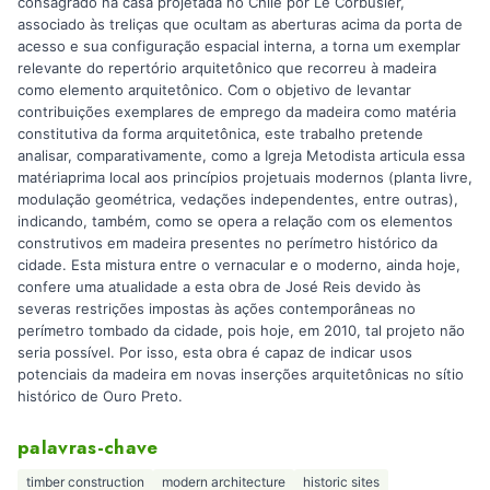
consagrado na casa projetada no Chile por Le Corbusier,
associado às treliças que ocultam as aberturas acima da porta de
acesso e sua configuração espacial interna, a torna um exemplar
relevante do repertório arquitetônico que recorreu à madeira
como elemento arquitetônico. Com o objetivo de levantar
contribuições exemplares de emprego da madeira como matéria
constitutiva da forma arquitetônica, este trabalho pretende
analisar, comparativamente, como a Igreja Metodista articula essa
matériaprima local aos princípios projetuais modernos (planta livre,
modulação geométrica, vedações independentes, entre outras),
indicando, também, como se opera a relação com os elementos
construtivos em madeira presentes no perímetro histórico da
cidade. Esta mistura entre o vernacular e o moderno, ainda hoje,
confere uma atualidade a esta obra de José Reis devido às
severas restrições impostas às ações contemporâneas no
perímetro tombado da cidade, pois hoje, em 2010, tal projeto não
seria possível. Por isso, esta obra é capaz de indicar usos
potenciais da madeira em novas inserções arquitetônicas no sítio
histórico de Ouro Preto.
palavras-chave
timber construction
modern architecture
historic sites