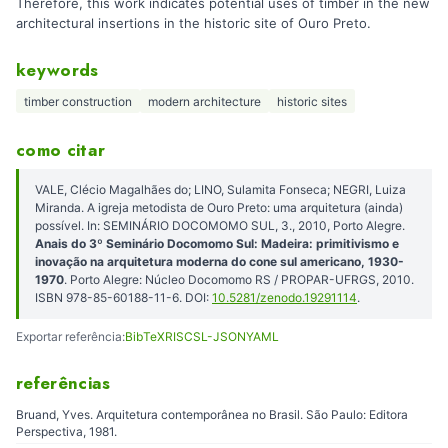
Therefore, this work indicates potential uses of timber in the new
architectural insertions in the historic site of Ouro Preto.
keywords
timber construction
modern architecture
historic sites
como citar
VALE, Clécio Magalhães do; LINO, Sulamita Fonseca; NEGRI, Luiza
Miranda. A igreja metodista de Ouro Preto: uma arquitetura (ainda)
possível. In: SEMINÁRIO DOCOMOMO SUL, 3., 2010, Porto Alegre.
Anais do 3º Seminário Docomomo Sul: Madeira: primitivismo e
inovação na arquitetura moderna do cone sul americano, 1930-
1970
. Porto Alegre: Núcleo Docomomo RS / PROPAR-UFRGS, 2010.
ISBN 978-85-60188-11-6. DOI:
10.5281/zenodo.19291114
.
Exportar referência:
BibTeX
RIS
CSL-JSON
YAML
referências
Bruand, Yves. Arquitetura contemporânea no Brasil. São Paulo: Editora
Perspectiva, 1981.