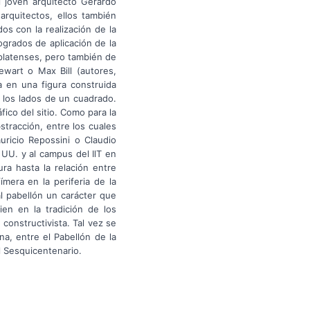
l joven arquitecto Gerardo
arquitectos, ellos también
s con la realización de la
grados de aplicación de la
oplatenses, pero también de
wart o Max Bill (autores,
a en una figura construida
 los lados de un cuadrado.
fico del sitio. Como para la
stracción, entre los cuales
ricio Repossini o Claudio
 UU. y al campus del IlT en
ra hasta la relación entre
ímera en la periferia de la
l pabellón un carácter que
ien en la tradición de los
constructivista. Tal vez se
na, entre el Pabellón de la
l Sesquicentenario.