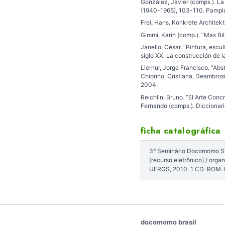
González, Javier (comps.). La
(1940-1965), 103-110. Pamplo
Frei, Hans. Konkrete Architekt
Gimmi, Karin (comp.). “Max Bil
Janello, César. “Pintura, escul
siglo XX. La construcción de 
Liernur, Jorge Francisco. “Abst
Chiorino, Cristiana, Deambrosi
2004.
Reichlin, Bruno. “El Arte Concr
Fernando (comps.). Diccionario
ficha catalográfica
3º Seminário Docomomo Sul
[recurso eletrônico] / org
UFRGS, 2010. 1 CD-ROM. D
docomomo brasil