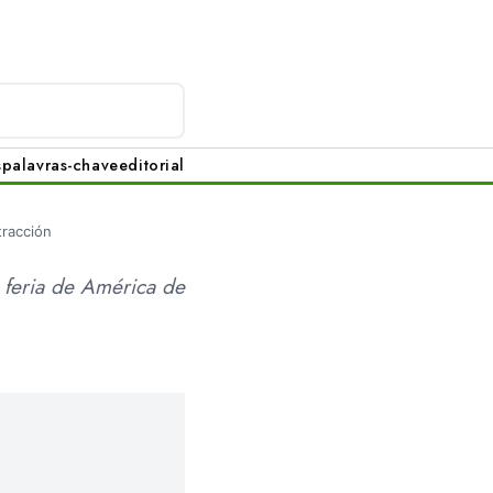
s
palavras-chave
editorial
tracción
 feria de América de