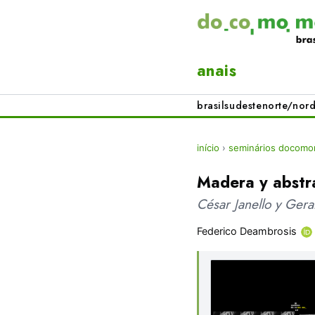
anais
brasil
sudeste
norte/nord
início
›
seminários docomo
Madera y abstr
César Janello y Gera
Federico Deambrosis