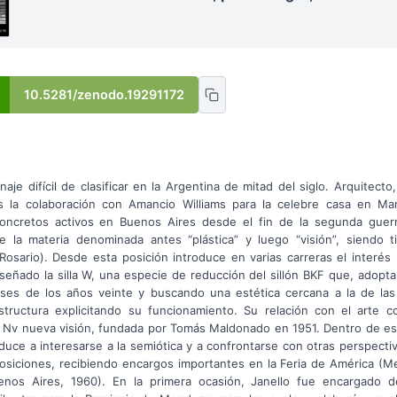
10.5281/zenodo.19291172
aje difícil de clasificar en la Argentina de mitad del siglo. Arquitect
es la colaboración con Amancio Williams para la celebre casa en Ma
concretos activos en Buenos Aires desde el fin de la segunda guerr
e la materia denominada antes “plástica” y luego “visión”, siendo ti
sario). Desde esta posición introduce en varias carreras el interés p
iseñado la silla W, una especie de reducción del sillón BKF que, adop
ses de los años veinte y buscando una estética cercana a la de las 
structura explicitando su funcionamiento. Su relación con el arte c
a Nv nueva visión, fundada por Tomás Maldonado en 1951. Dentro de est
uce a interesarse a la semiótica y a confrontarse con otras perspectiva
osiciones, recibiendo encargos importantes en la Feria de América (Me
enos Aires, 1960). En la primera ocasión, Janello fue encargado 