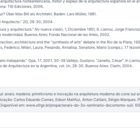
 arquitectura norteamericana, motor y espejo de la arquitectura española en el 
na: T6) Ediciones, 2006.
ur? Über Max Bill als Architekt. Baden: Lars Müller, 1991.
l Arquitecto.” 2G, 29-30, 2004.
tura y arquitectura.” Nv nueva visión, 1, Diciembre 1951, 9. Liernur, Jorge Francis
la modernidad. Buenos Aires: Fondo Nacional de las Artes, 2002.
raction, architecture and the “synthesis of arts” debate in the Rio de la Plata, 1
s, Federico, Milan, Laura, Pesando, Annalisa, Senatore, Mario (comps.). 17 lezion
eto trabajando.” Dpa, 17, 2001, 30-39 Vallejo, Gustavo. “Janello, César”. In Liernu
 de Arquitectura en la Argentina, vol. i/n, 28-30. Buenos Aires: Clarín, 2004.
: anais: madeira: primitivismo e inovação na arquitetura moderna do cone sul 
anização: Carlos Eduardo Comas, Edson Mahfuz, Airton Cattani, Sérgio Marques.
isponível em: www.ufrgs.br/propar/anais-do-3o-seminario-docomomo-sul/. I