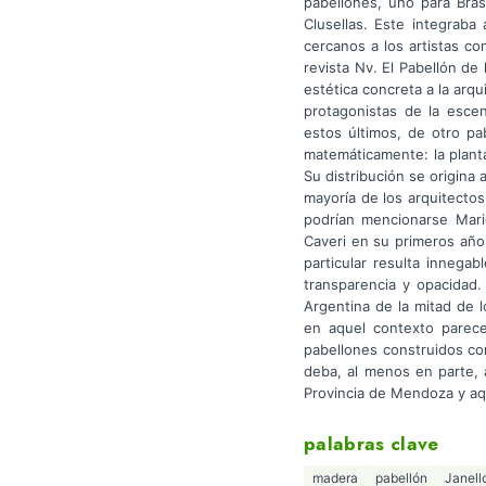
pabellones, uno para Bras
Clusellas. Este integraba
cercanos a los artistas c
revista Nv. El Pabellón d
estética concreta a la arq
protagonistas de la esce
estos últimos, de otro pa
matemáticamente: la plant
Su distribución se origina 
mayoría de los arquitectos
podrían mencionarse Mari
Caveri en su primeros años
particular resulta innega
transparencia y opacidad. 
Argentina de la mitad de 
en aquel contexto parece 
pabellones construidos con
deba, al menos en parte, a
Provincia de Mendoza y aqu
palabras clave
madera
pabellón
Janell