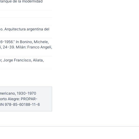
arranque de la modernidad
co. Arquitectura argentina del
936-1956.” In Bonino, Michele,
i, 24-39. Milán: Franco Angeli,
r, Jorge Francisco, Aliata,
americano, 1930-1970
 Porto Alegre: PROPAR-
SBN 978-85-60188-11-6