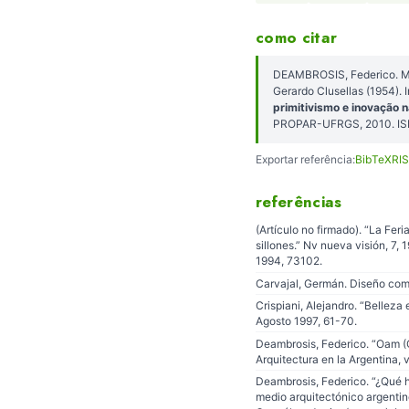
como citar
DEAMBROSIS, Federico. Mad
Gerardo Clusellas (1954)
primitivismo e inovação 
PROPAR-UFRGS, 2010. IS
Exportar referência:
BibTeX
RIS
referências
(Artículo no firmado). “La Feri
sillones.” Nv nueva visión, 7,
1994, 73102.
Carvajal, Germán. Diseño com
Crispiani, Alejandro. “Belleza 
Agosto 1997, 61-70.
Deambrosis, Federico. “Oam (O
Arquitectura en la Argentina, v
Deambrosis, Federico. “¿Qué h
medio arquitectónico argentin