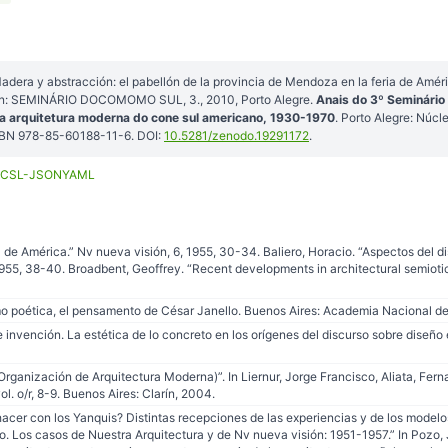
era y abstracción: el pabellón de la provincia de Mendoza en la feria de Améri
. In: SEMINÁRIO DOCOMOMO SUL, 3., 2010, Porto Alegre.
Anais do 3º Seminári
na arquitetura moderna do cone sul americano, 1930-1970
. Porto Alegre: Núc
BN 978-85-60188-11-6. DOI:
10.5281/zenodo.19291172
.
CSL-JSON
YAML
a de América.” Nv nueva visión, 6, 1955, 30-34. Baliero, Horacio. “Aspectos del di
 1955, 38-40. Broadbent, Geoffrey. “Recent developments in architectural semiotics
o poética, el pensamento de César Janello. Buenos Aires: Academia Nacional de 
e invención. La estética de lo concreto en los orígenes del discurso sobre diseño 
rganización de Arquitectura Moderna)”. In Liernur, Jorge Francisco, Aliata, Fern
ol. o/r, 8-9. Buenos Aires: Clarín, 2004.
acer con los Yanquis? Distintas recepciones de las experiencias y de los model
o. Los casos de Nuestra Arquitectura y de Nv nueva visión: 1951-1957.” In Pozo