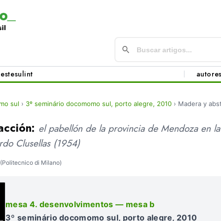
este
sul
int
autore
mo sul
›
3º seminário docomomo sul, porto alegre, 2010
›
Madera y abs
acción:
el pabellón de la provincia de Mendoza en la
rdo Clusellas (1954)
(Politecnico di Milano)
mesa 4. desenvolvimentos — mesa b
3º seminário docomomo sul, porto alegre, 2010