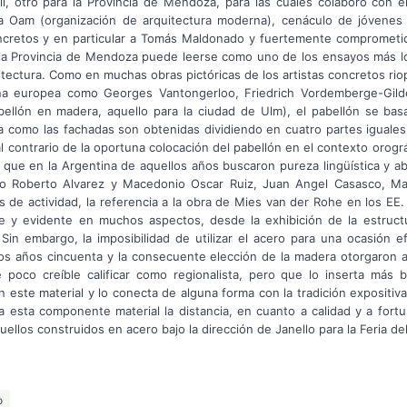
il, otro para la Provincia de Mendoza, para las cuales colaboró con e
 a Oam (organización de arquitectura moderna), cenáculo de jóvenes 
oncretos y en particular a Tomás Maldonado y fuertemente comprometido
e la Provincia de Mendoza puede leerse como uno de los ensayos más lo
uitectura. Como en muchas obras pictóricas de los artistas concretos ri
na europea como Georges Vantongerloo, Friedrich Vordemberge-Gilde
bellón en madera, aquello para la ciudad de Ulm), el pabellón se bas
a como las fachadas son obtenidas dividiendo en cuatro partes iguales
al contrario de la oportuna colocación del pabellón en el contexto orográ
 que en la Argentina de aquellos años buscaron pureza lingüística y ab
o Roberto Alvarez y Macedonio Oscar Ruiz, Juan Angel Casasco, Mau
 de actividad, la referencia a la obra de Mies van der Rohe en los EE.
ble y evidente en muchos aspectos, desde la exhibición de la estructu
Sin embargo, la imposibilidad de utilizar el acero para una ocasión ef
los años cincuenta y la consecuente elección de la madera otorgaron a
poco creíble calificar como regionalista, pero que lo inserta más b
 este material y lo conecta de alguna forma con la tradición expositiva 
 esta componente material la distancia, en cuanto a calidad y a fortu
ellos construidos en acero bajo la dirección de Janello para la Feria de
o