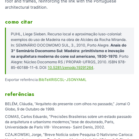
roof and frames, reinforcing the link with the Portuguese
architectural tradition.
como citar
PUHL, Liege Sieben. Recurso local e aproximação luso-colonial:
exemplos do uso de Madeira na obra de Alcides da Rocha Miranda.
In: SEMINÁRIO DOCOMOMO SUL, 3., 2010, Porto Alegre.
Anais do
3º Seminário Docomomo Sul: Madeira: primitivismo e inovação
na arquitetura moderna do cone sul americano, 1930-1970
. Porto
Alegre: Núcleo Docomomo RS / PROPAR-UFRGS, 2010. ISBN 978-
85-60188-11-6. DOI:
10.5281/zenodo.19291264
.
Exportar referência:
BibTeX
RIS
CSL-JSON
YAML
referências
BELÉM, Cláudia, “Arquiteto do presente com olhos no passado,” Jornal O
Globo, 9 de Outubro de 1999.
COMAS, Carlos Eduardo, “Precisões Brasileiras sobre um estado passado
da arquitetura e urbanismo modernos,”tese de doutorado, Paris,
Universidade de Paris VIII- Vincennes- Saint Denis, 2002.
CZAJKOWSKI, Jorge, “Breve Notícia sobre Pesquisa O Nativismo Carioca: