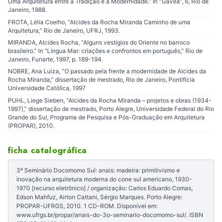
Uma Arquitetura entre a Tradição e a Modernidade.” In “Gávea”, 6, Rio de
Janeiro, 1988.
FROTA, Lélia Coelho, “Alcides da Rocha Miranda Caminho de uma
Arquitetura,” Rio de Janeiro, UFRJ, 1993.
MIRANDA, Alcides Rocha, “Alguns vestígios do Oriente no barroco
brasileiro.” In “Língua Mar: criações e confrontos em português,” Rio de
Janeiro, Funarte, 1997, p. 189-194.
NOBRE, Ana Luiza, “O passado pela frente a modernidade de Alcides da
Rocha Miranda,” dissertação de mestrado, Rio de Janeiro, Pontifícia
Universidade Católica, 1997
PUHL, Liege Sieben, “Alcides da Rocha Miranda – projetos e obras (1934-
1997),” dissertação de mestrado, Porto Alegre, Universidade Federal do Rio
Grande do Sul, Programa de Pesquisa e Pós-Graduação em Arquitetura
(PROPAR), 2010.
ficha catalográfica
3º Seminário Docomomo Sul: anais: madeira: primitivismo e
inovação na arquitetura moderna do cone sul americano, 1930-
1970 [recurso eletrônico] / organização: Carlos Eduardo Comas,
Edson Mahfuz, Airton Cattani, Sérgio Marques. Porto Alegre:
PROPAR-UFRGS, 2010. 1 CD-ROM. Disponível em:
www.ufrgs.br/propar/anais-do-3o-seminario-docomomo-sul/. ISBN