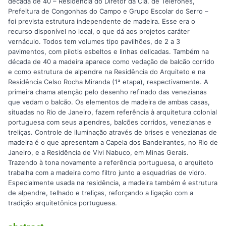
década de 40 – Residência do Diretor da Cia. de Telefones,
Prefeitura de Congonhas do Campo e Grupo Escolar do Serro –
foi prevista estrutura independente de madeira. Esse era o
recurso disponível no local, o que dá aos projetos caráter
vernáculo. Todos tem volumes tipo pavilhões, de 2 a 3
pavimentos, com pilotis esbeltos e linhas delicadas. Também na
década de 40 a madeira aparece como vedação de balcão corrido
e como estrutura de alpendre na Residência do Arquiteto e na
Residência Celso Rocha Miranda (1ª etapa), respectivamente. A
primeira chama atenção pelo desenho refinado das venezianas
que vedam o balcão. Os elementos de madeira de ambas casas,
situadas no Rio de Janeiro, fazem referência à arquitetura colonial
portuguesa com seus alpendres, balcões corridos, venezianas e
treliças. Controle de iluminação através de brises e venezianas de
madeira é o que apresentam a Capela dos Bandeirantes, no Rio de
Janeiro, e a Residência de Vivi Nabuco, em Minas Gerais.
Trazendo à tona novamente a referência portuguesa, o arquiteto
trabalha com a madeira como filtro junto a esquadrias de vidro.
Especialmente usada na residência, a madeira também é estrutura
de alpendre, telhado e treliças, reforçando a ligação com a
tradição arquitetônica portuguesa.