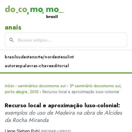
anais
brasil
sudeste
norte/nordeste
sul
int
autores
palavras-chave
editorial
início
›
seminários docomomo sul
›
3º seminário docomomo sul,
porto alegre, 2010
›
Recurso local e aproximação luso-colonial
Recurso local e aproximação luso-colonial:
exemplos do uso de Madeira na obra de Alcides
da Rocha Miranda
Liege Sieben Puhl
(PROPAR-UFRGS)