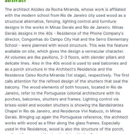
abstract
The architect Alcides da Rocha Miranda, whose work is affiliated
with the modern school from Rio de Janeiro city used wood as a
structural alternative, fencing, lighting control and furniture
designs in the works in Minas Gerais and Rio de Janeiro. Minas
Gerais designs in the 40s - Residence of the Phone Company's
director, Congonhas do Campo City Hall and the Serro Elementary
School - were planned with wood structure. This was the feature
available on site, which gives the design a vernacular character.
All volumes are like pavilions, 2-3 floors, with slender pillars and
delicate lines. Also in the 40s wood is used to seal balconies and
as a porch structure in the Architect's Residence and the
Residence Celso Rocha Miranda (1st stage), respectively. The first
calls attention for the refined design of the shutters that seal the
balcony. The wood elements of both houses, located in Rio de
Janeiro, refer to the Portuguese colonial architecture with its
porches, balconies, shutters and frames. Lighting control via
brises-soleil and wooden shutters is showing the Bandeirantes
Chapel in Rio de Janeiro, and Residence Vivi Nabuco, in Minas
Gerais. Bringing up again the Portuguese reference, the architect
works with wood as a filter along the glass frames. Especially
used in the Residence, wood is also the structure of the porch,