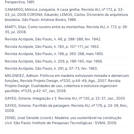
Perspectiva, 1991.
CAMARGO, Mônica Junqueira. A casa grelha. Revista AU, nº 172, p. 32-
33, jul, 2008 CORONA. Eduardo; LEMOS, Carlos. Dicionário da arquitetura
brasileira. São Paulo: Artshow Books, 1989. .
MARTI, Silas. Como nuvens entre as montanhas. Revista AU, n. 172, p. 26-
35, jul. 2008.
Revista Acrópole, São Paulo, n. 46, p. 388-389, fev. 1942.
Revista Acrópole, São Paulo, n. 183, p. 107-111, jul. 1953.
Revista Acrópole, São Paulo, n. 199, p. 263-268, maio 1955.
Revista Acrópole, São Paulo, n. 209, p. 189-193, mar. 1956.
Revista Acrópole, São Paulo, n. 291, p. 57-73, fev. 1963.
MELENDEZ, Adilson. Pórticos em madeira estruturam moradia e demarcam
funções, Revista Projeto Design, nº330, p.44-49, Ago., 2007. Revista
Projeto Design. Dualidades de uso, cobertura e estrutura organizam
pavilhão: nº335, p.42-47, Jan, 2008.
SAYEG, Simone. Integração x 3. Revista AU, nº 130, p. 22-27, Jan., 2005
SAYEG, Simone. Pavilhão da paisagem. Revista AU, nº 176, p. 24-29, Nov,
2008.
ZENID, José Geraldo (coord.). Madeira: uso sustentável na construção
civil. São Paulo: Instituto de Pesquisas Tecnológicas : SVMA, 2009.