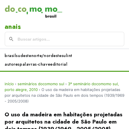
anais
brasil
sudeste
norte/nordeste
sul
int
autores
palavras-chave
editorial
início
›
seminários docomomo sul
›
3º seminário docomomo sul,
porto alegre, 2010
›
O uso da madeira em habitações projetadas
por arquitetos na cidade de São Paulo em dois tempos (1939/1969
- 2005/2008)
O uso da madeira em habitações projetadas
por arquitetos na cidade de São Paulo em
dois tempos (1939/1969 - 2005/2008)