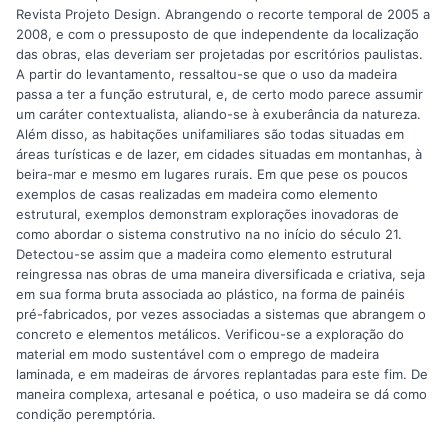
Revista Projeto Design. Abrangendo o recorte temporal de 2005 a
2008, e com o pressuposto de que independente da localização
das obras, elas deveriam ser projetadas por escritórios paulistas.
A partir do levantamento, ressaltou-se que o uso da madeira
passa a ter a função estrutural, e, de certo modo parece assumir
um caráter contextualista, aliando-se à exuberância da natureza.
Além disso, as habitações unifamiliares são todas situadas em
áreas turísticas e de lazer, em cidades situadas em montanhas, à
beira-mar e mesmo em lugares rurais. Em que pese os poucos
exemplos de casas realizadas em madeira como elemento
estrutural, exemplos demonstram explorações inovadoras de
como abordar o sistema construtivo na no início do século 21.
Detectou-se assim que a madeira como elemento estrutural
reingressa nas obras de uma maneira diversificada e criativa, seja
em sua forma bruta associada ao plástico, na forma de painéis
pré-fabricados, por vezes associadas a sistemas que abrangem o
concreto e elementos metálicos. Verificou-se a exploração do
material em modo sustentável com o emprego de madeira
laminada, e em madeiras de árvores replantadas para este fim. De
maneira complexa, artesanal e poética, o uso madeira se dá como
condição peremptória.