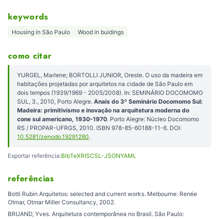
keywords
Housing in São Paulo
Wood in buidings
como citar
YURGEL, Marlene; BORTOLLI JUNIOR, Oreste. O uso da madeira em
habitações projetadas por arquitetos na cidade de São Paulo em
dois tempos (1939/1969 - 2005/2008). In: SEMINÁRIO DOCOMOMO
SUL, 3., 2010, Porto Alegre.
Anais do 3º Seminário Docomomo Sul:
Madeira: primitivismo e inovação na arquitetura moderna do
cone sul americano, 1930-1970
. Porto Alegre: Núcleo Docomomo
RS / PROPAR-UFRGS, 2010. ISBN 978-85-60188-11-6. DOI:
10.5281/zenodo.19291280
.
Exportar referência:
BibTeX
RIS
CSL-JSON
YAML
referências
Botti Rubin Arquitetos: selected and current works. Melbourne: Renée
Otmar, Otmar Miller Consultancy, 2002.
BRUAND, Yves. Arquitetura contemporânea no Brasil. São Paulo: