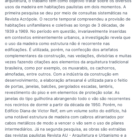
arquitetura, o trabalho tem como objetivo tratar sobre os diversos
usos da madeira em habitações paulistas em dois momentos. A
primeira pesquisa se deu por meio de consultas sistemáticas na
Revista Acrópole. O recorte temporal compreendeu a provisão de
habitações unifamiliares e coletivas ao longo de 3 décadas, de
1939 a 1969. No período em questão, invariavelmente inseridas
em contextos eminentemente urbanos, a investigação revela que
o uso da madeira como estrutura não é recorrente nas
edificações. É utilizada, porém, na confecção dos artefatos
complementares da construção, nas vedações, divisórias e muitas
vezes fazendo citações aos elementos da arquitetura tradicional
brasileira, como por exemplo, os muxarabis, os cachorros,
almofadas, entre outros. Com a indústria da construção em
desenvolvimento, a elaboração artesanal é utilizada para o feitio
de portas, janelas, balcões, pergolados escadas, lambris,
revestimento do piso e em elementos de proteção solar. As
janelas do tipo guilhotina abrangendo todo o vão são recorrentes
nos recintos de dormir a partir da década de 1950. Porém, no
Edifício Diana de Victor Reif, em um volume solto do edifício, há
uma notável estrutura de madeira com caibros atirantados por
cabos metálicos de modo a vencer o vão sem o uso de pilares
intermediários. Já na segunda pesquisa, as obras são extraídas
das revistas paulistas Revista AU - Arquitetura e Urbanismo e a