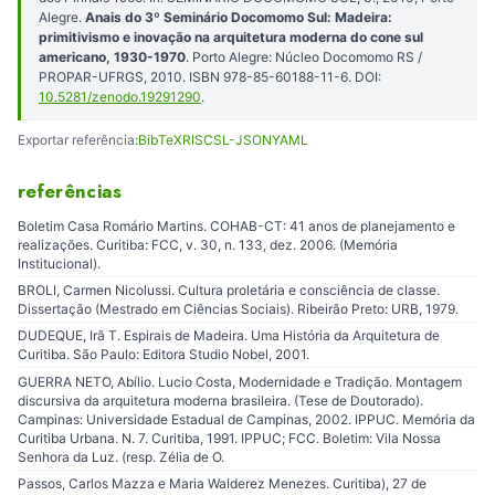
Alegre.
Anais do 3º Seminário Docomomo Sul: Madeira:
primitivismo e inovação na arquitetura moderna do cone sul
americano, 1930-1970
. Porto Alegre: Núcleo Docomomo RS /
PROPAR-UFRGS, 2010. ISBN 978-85-60188-11-6. DOI:
10.5281/zenodo.19291290
.
Exportar referência:
BibTeX
RIS
CSL-JSON
YAML
referências
Boletim Casa Romário Martins. COHAB-CT: 41 anos de planejamento e
realizações. Curitiba: FCC, v. 30, n. 133, dez. 2006. (Memória
Institucional).
BROLI, Carmen Nicolussi. Cultura proletária e consciência de classe.
Dissertação (Mestrado em Ciências Sociais). Ribeirão Preto: URB, 1979.
DUDEQUE, Irã T. Espirais de Madeira. Uma História da Arquitetura de
Curitiba. São Paulo: Editora Studio Nobel, 2001.
GUERRA NETO, Abílio. Lucio Costa, Modernidade e Tradição. Montagem
discursiva da arquitetura moderna brasileira. (Tese de Doutorado).
Campinas: Universidade Estadual de Campinas, 2002. IPPUC. Memória da
Curitiba Urbana. N. 7. Curitiba, 1991. IPPUC; FCC. Boletim: Vila Nossa
Senhora da Luz. (resp. Zélia de O.
Passos, Carlos Mazza e Maria Walderez Menezes. Curitiba), 27 de