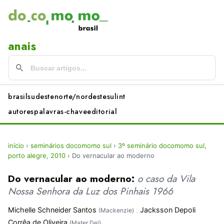
anais
brasil
sudeste
norte/nordeste
sul
int
autores
palavras-chave
editorial
início
›
seminários docomomo sul
›
3º seminário docomomo sul,
porto alegre, 2010
›
Do vernacular ao moderno
Do vernacular ao moderno:
o caso da Vila
Nossa Senhora da Luz dos Pinhais 1966
Michelle Schneider Santos
;
Jacksson Depoli
(Mackenzie)
Corrêa de Oliveira
(Mater Dei)