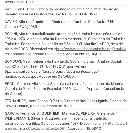
fevereiro de 1975.
VAZ, Lilian F. Uma história da habitação coletiva na cidade do Rio de
Janeiro. (Tese de Doutorado). São Paulo: FAUUSP, 1994.
XAVIER, Alberto. Arquitetura Moderna em Curitiba. São Paulo: PINI;
Curitiba: FCC, 1985.
BONINI, Altair. Industrialização, urbanização e trabalho nas décadas de
1960 e 1970: A construção do Paraná moderno. VI Seminário do Trabalho:
Trabalho, Economia e Educação no Século XXI. Marília: UNESP, de a de
maio de 2008. Disponível em <
http://www.estudosdotrabalho.org/anais6s
eminariodotrabalho/altairbonini.pdf
> Acesso em 06/06/09.
BONDUKI, Nabil. Origens da Habitação Social no Brasil. Análise Social,
vol. XXIX (127), 1994 (3.°), 711732. Disponível em
ttp://www.ufpel.edu.br/faurb/prograu/documentos/artigo1-
habitacaosocial.pdf. Acesso em 06/06/09.
BROLI, Carmen. Vila Nossa Senhora da Luz ou Planejamento da Miséria.
Correio do Povo. Encarte Especial, 1979. (Cultura Popular e Consciência
de Classe).
FERNANDES, José Carlos. O Bairro Diferente das Casas Iguais. Gazeta do
Povo. Curitiba, 05 de novembro de 2006.
GARCIA, Fernanda S.; GUERNIERI, Mariete S.; PEREIRA, Gislene de F.;
WEIHERMANN, Silvana. Arquitetura em madeira: uma tradição
paranaense. Curitiba: Scientia et Labor, 1987. Disponível em <
http://www.l
ambrequim.net/textos.php?textos06
> Acesso em 15/08/10.