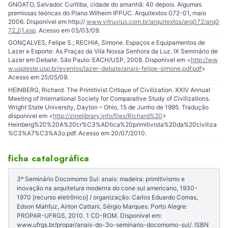
GNOATO, Salvador. Curitiba, cidade do amanhã: 40 depois. Algumas
premissas teóricas do Plano Wilheim IPPUC. Arquitextos 072-01, maio
2006. Disponível em http://
www.vitruvius.com.br/arquitextos/arq072/arq0
72_01.asp
. Acesso em 05/03/09.
GONÇALVES, Felipe S.; RECHIA, Simone. Espaços e Equipamentos de
Lazer e Esporte: As Praças da Vila Nossa Senhora da Luz. IX Seminário de
Lazer em Debate. São Paulo: EACH/USP, 2008. Disponível em <
http://ww
w.uspleste.usp.br/eventos/lazer-debate/anais-felipe-simone.pdf.pdf
>
Acesso em 25/05/09.
HEINBERG, Richard. The Primitivist Critique of Civilization. XXIV Annual
Meeting of International Society for Comparative Study of Civilizations.
Wright State University, Dayton – Ohio, 15 de Junho de 1995. Tradução
disponível em <
http://zinelibrary.info/files/Richard%20
>
Heinberg%20%20A%20cr%C3%ADtica%20primitivista%20da%20civiliza
%C3%A7%C3%A3o.pdf. Acesso em 20/07/2010.
ficha catalográfica
3º Seminário Docomomo Sul: anais: madeira: primitivismo e
inovação na arquitetura moderna do cone sul americano, 1930-
1970 [recurso eletrônico] / organização: Carlos Eduardo Comas,
Edson Mahfuz, Airton Cattani, Sérgio Marques. Porto Alegre:
PROPAR-UFRGS, 2010. 1 CD-ROM. Disponível em:
www.ufrgs.br/propar/anais-do-3o-seminario-docomomo-sul/. ISBN