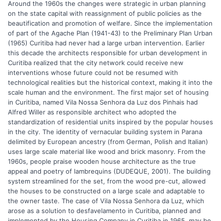
Around the 1960s the changes were strategic in urban planning
on the state capital with reassignment of public policies as the
beautification and promotion of welfare. Since the implementation
of part of the Agache Plan (1941-43) to the Preliminary Plan Urban
(1965) Curitiba had never had a large urban intervention. Earlier
this decade the architects responsible for urban development in
Curitiba realized that the city network could receive new
interventions whose future could not be resumed with
technological realities but the historical context, making it into the
scale human and the environment. The first major set of housing
in Curitiba, named Vila Nossa Senhora da Luz dos Pinhais had
Alfred Willer as responsible architect who adopted the
standardization of residential units inspired by the popular houses
in the city. The identity of vernacular building system in Parana
delimited by European ancestry (from German, Polish and Italian)
uses large scale material like wood and brick masonry. From the
1960s, people praise wooden house architecture as the true
appeal and poetry of lambrequins (DUDEQUE, 2001). The building
system streamlined for the set, from the wood pre-cut, allowed
the houses to be constructed on a large scale and adaptable to
the owner taste. The case of Vila Nossa Senhora da Luz, which
arose as a solution to desfavelamento in Curitiba, planned and
implemented by the Housing Company in Curitiba in 1965, may be