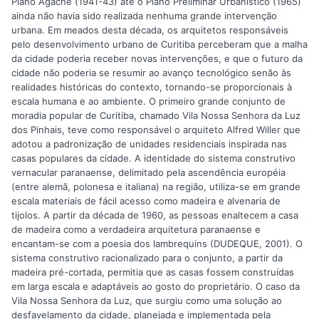
Plano Agache (1941-43) até o Plano Preliminar Urbanístico (1965)
ainda não havia sido realizada nenhuma grande intervenção
urbana. Em meados desta década, os arquitetos responsáveis
pelo desenvolvimento urbano de Curitiba perceberam que a malha
da cidade poderia receber novas intervenções, e que o futuro da
cidade não poderia se resumir ao avanço tecnológico senão às
realidades históricas do contexto, tornando-se proporcionais à
escala humana e ao ambiente. O primeiro grande conjunto de
moradia popular de Curitiba, chamado Vila Nossa Senhora da Luz
dos Pinhais, teve como responsável o arquiteto Alfred Willer que
adotou a padronização de unidades residenciais inspirada nas
casas populares da cidade. A identidade do sistema construtivo
vernacular paranaense, delimitado pela ascendência européia
(entre alemã, polonesa e italiana) na região, utiliza-se em grande
escala materiais de fácil acesso como madeira e alvenaria de
tijolos. A partir da década de 1960, as pessoas enaltecem a casa
de madeira como a verdadeira arquitetura paranaense e
encantam-se com a poesia dos lambrequins (DUDEQUE, 2001). O
sistema construtivo racionalizado para o conjunto, a partir da
madeira pré-cortada, permitia que as casas fossem construídas
em larga escala e adaptáveis ao gosto do proprietário. O caso da
Vila Nossa Senhora da Luz, que surgiu como uma solução ao
desfavelamento da cidade, planejada e implementada pela