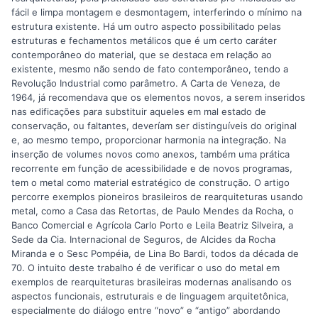
fácil e limpa montagem e desmontagem, interferindo o mínimo na
estrutura existente. Há um outro aspecto possibilitado pelas
estruturas e fechamentos metálicos que é um certo caráter
contemporâneo do material, que se destaca em relação ao
existente, mesmo não sendo de fato contemporâneo, tendo a
Revolução Industrial como parâmetro. A Carta de Veneza, de
1964, já recomendava que os elementos novos, a serem inseridos
nas edificações para substituir aqueles em mal estado de
conservação, ou faltantes, deveríam ser distinguíveis do original
e, ao mesmo tempo, proporcionar harmonia na integração. Na
inserção de volumes novos como anexos, também uma prática
recorrente em função de acessibilidade e de novos programas,
tem o metal como material estratégico de construção. O artigo
percorre exemplos pioneiros brasileiros de rearquiteturas usando
metal, como a Casa das Retortas, de Paulo Mendes da Rocha, o
Banco Comercial e Agrícola Carlo Porto e Leila Beatriz Silveira, a
Sede da Cia. Internacional de Seguros, de Alcides da Rocha
Miranda e o Sesc Pompéia, de Lina Bo Bardi, todos da década de
70. O intuito deste trabalho é de verificar o uso do metal em
exemplos de rearquiteturas brasileiras modernas analisando os
aspectos funcionais, estruturais e de linguagem arquitetônica,
especialmente do diálogo entre “novo” e “antigo” abordando