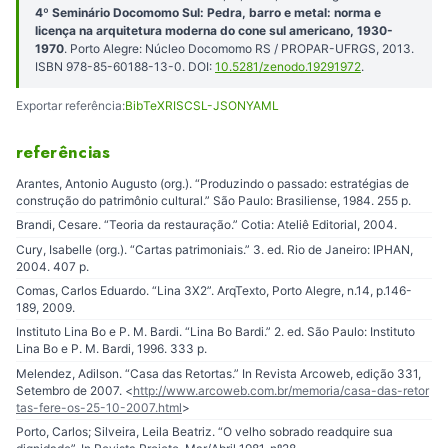
4º Seminário Docomomo Sul: Pedra, barro e metal: norma e
licença na arquitetura moderna do cone sul americano, 1930-
1970
. Porto Alegre: Núcleo Docomomo RS / PROPAR-UFRGS, 2013.
ISBN 978-85-60188-13-0. DOI:
10.5281/zenodo.19291972
.
Exportar referência:
BibTeX
RIS
CSL-JSON
YAML
referências
Arantes, Antonio Augusto (org.). “Produzindo o passado: estratégias de
construção do patrimônio cultural.” São Paulo: Brasiliense, 1984. 255 p.
Brandi, Cesare. “Teoria da restauração.” Cotia: Ateliê Editorial, 2004.
Cury, Isabelle (org.). “Cartas patrimoniais.” 3. ed. Rio de Janeiro: IPHAN,
2004. 407 p.
Comas, Carlos Eduardo. “Lina 3X2”. ArqTexto, Porto Alegre, n.14, p.146-
189, 2009.
Instituto Lina Bo e P. M. Bardi. “Lina Bo Bardi.” 2. ed. São Paulo: Instituto
Lina Bo e P. M. Bardi, 1996. 333 p.
Melendez, Adilson. “Casa das Retortas.” In Revista Arcoweb, edição 331,
Setembro de 2007. <
http://www.arcoweb.com.br/memoria/casa-das-retor
tas-fere-os-25-10-2007.html
>
Porto, Carlos; Silveira, Leila Beatriz. “O velho sobrado readquire sua