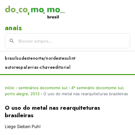
anais
brasil
sudeste
norte/nordeste
sul
int
autores
palavras-chave
editorial
início
›
seminários docomomo sul
›
4º seminário docomomo sul,
porto alegre, 2013
›
O uso do metal nas rearquiteturas brasileiras
O uso do metal nas rearquiteturas
brasileiras
Liege Sieben Puhl