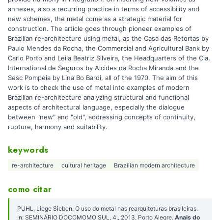
annexes, also a recurring practice in terms of accessibility and
new schemes, the metal come as a strategic material for
construction. The article goes through pioneer examples of
Brazilian re-architecture using metal, as the Casa das Retortas by
Paulo Mendes da Rocha, the Commercial and Agricultural Bank by
Carlo Porto and Leila Beatriz Silveira, the Headquarters of the Cia.
International de Seguros by Alcides da Rocha Miranda and the
Sesc Pompéia by Lina Bo Bardi, all of the 1970. The aim of this
work is to check the use of metal into examples of modern
Brazilian re-architecture analyzing structural and functional
aspects of architectural language, especially the dialogue
between "new" and "old", addressing concepts of continuity,
rupture, harmony and suitability.
keywords
re-architecture
cultural heritage
Brazilian modern architecture
como citar
PUHL, Liege Sieben. O uso do metal nas rearquiteturas brasileiras.
In: SEMINÁRIO DOCOMOMO SUL, 4., 2013, Porto Alegre.
Anais do