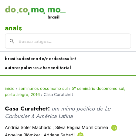
anais
brasil
sudeste
norte/nordeste
sul
int
autores
palavras-chave
editorial
início
›
seminários docomomo sul
›
5º seminário docomomo sul,
porto alegre, 2016
›
Casa Curutchet
Casa Curutchet:
um mimo poético de Le
Corbusier à América Latina
Andréa Soler Machado
;
Silvia Regina Morel Corrêa
;
Angelina Blömker
;
Adriana Sabadi