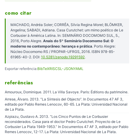
como citar
MACHADO, Andréa Soler; CORRÊA, Silvia Regina Morel; BLÖMKER,
Angelina; SABADI, Adriana. Casa Curutchet: um mimo poético de Le
Corbusier à América Latina. In: SEMINÁRIO DOCOMOMO SUL, 5.,
2016, Porto Alegre.
Anais do 5º Seminário Docomomo Sul: O
moderno no contemporâneo: herança e prática
. Porto Alegre:
Núcleo Docomomo RS / PROPAR-UFRGS, 2016. ISBN 978-85-
61965-40-2. DOI:
10.5281/zenodo.19291592
.
Exportar referência:
BibTeX
RIS
CSL-JSON
YAML
referências
Amouroux, Dominique. 2011. La Villa Savoye. Paris: Éditions du patrimoine.
Arrese, Álvaro. 2013. “La Síntesis del Objecto”. In Documentos 47 AF 3,
editado por Pablo Remes Lenocov, 60-65. La Plata: Universidad Nacional
de La Plata.
Azpiazu, Gustavo A. 2013. “Los Cinco Puntos de Le Corbusier
reconsiderados. Casa para el doctor Pedro Curutchet. Proyecto de Le
Corbusier La Plata 1949-1953.” In Documentos 47 AF 3, editado por Pablo
Remes Lenocov, 12-17. La Plata: Universidad Nacional de La Plata.