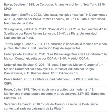
Baker, Geoffrey. 1988. Le Corbusier: An analysis of form. New York: E&FN
SPON.
Broadbent, Geoffrey. 2013. “Una casa, múltiples historias”. In Documentos
47 AF 3, editado por Pablo Remes Lenocov, 18-27. La Plata: Universidad
Nacional de La Plata.
Szelagowski, Pablo E.M. 2013. “Cannel VS. Cur LC”. In Documentos 47 AF
3, editado por Pablo Remes Lenocov, 36-41. La Plata: Universidad
Nacional de La Plata.
Torres Jorge Cuenco. 2004. Le Corbusier, visiones de la técnica em cinco
puntos. Barcelona: Edit. Fundación Caja de arquitectos.
Urdampilleta, Esteban G. 2011. “Las Piezas argentinas de Le Corbusier”. In
Maison Curutchet, editado por COAM, 48-57. Madrid: COAM.
Urdampilleta, Esteban G. 2011. “5 ideas, 5 puntos. Maison Curutchet”. In
Maison Curutchet-Villa Savoye: Le Corbusier, editado por Sergio E.
Daniszewski, 9-11. Buenos Aires: 1:100 Ediciones. 18
Pesci, Rubén. 2003. La Plata ciudad patrimonio. La Plata: Fundación
CEPA.
Rowe, Colin. 1978. “Neo-clasicismo y arquitectura moderna II.” En
Manierismo y arquitectura moderna y otros ensayos, 137-153. Barcelona:
Gustavo Gili.
Serapião, Fernando. 2016. “Vista do Avesso, casa de Le Corbusier é
contextualizada na paisagem de La Plata.”