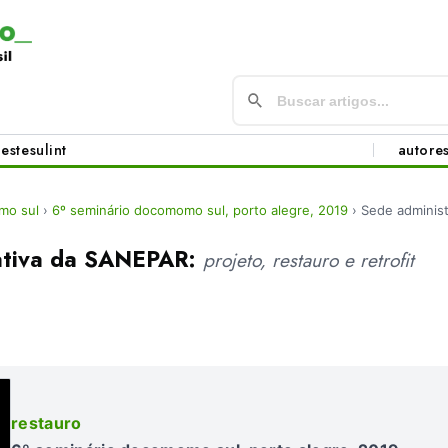
este
sul
int
autore
mo sul
›
6º seminário docomomo sul, porto alegre, 2019
›
Sede adminis
ativa da SANEPAR:
projeto, restauro e retrofit
restauro