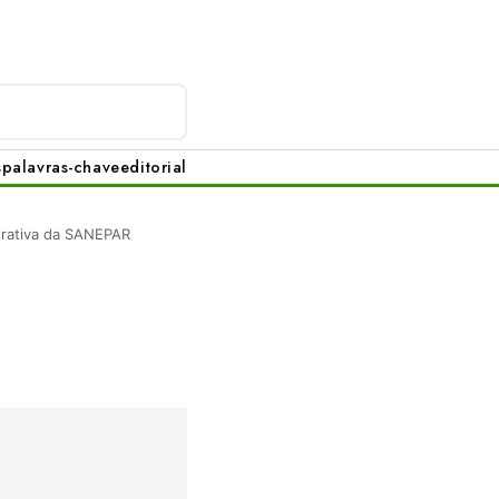
s
palavras-chave
editorial
trativa da SANEPAR