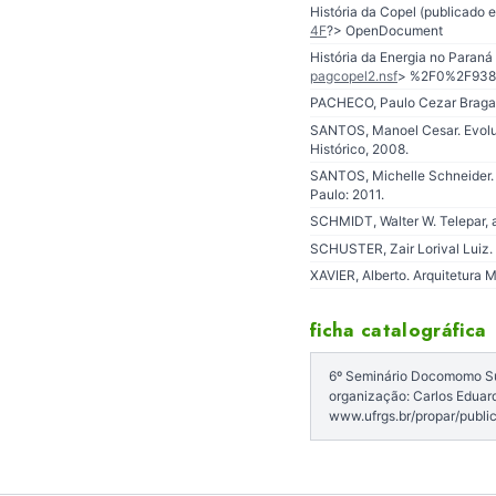
História da Copel (publicado 
4F
?> OpenDocument
História da Energia no Paraná
pagcopel2.nsf
> %2F0%2F93
PACHECO, Paulo Cezar Braga. 
SANTOS, Manoel Cesar. Evolu
Histórico, 2008.
SANTOS, Michelle Schneider. 
Paulo: 2011.
SCHMIDT, Walter W. Telepar, a
SCHUSTER, Zair Lorival Luiz.
XAVIER, Alberto. Arquitetura M
ficha catalográfica
6º Seminário Docomomo Sul:
organização: Carlos Eduard
www.ufrgs.br/propar/publ