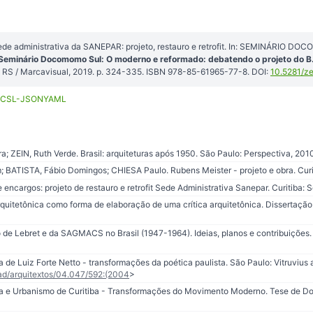
de administrativa da SANEPAR: projeto, restauro e retrofit. In: SEMINÁRIO DO
 Seminário Docomomo Sul: O moderno e reformado: debatendo o projeto do B.
RS / Marcavisual, 2019. p. 324-335. ISBN 978-85-61965-77-8. DOI:
10.5281/z
CSL-JSON
YAML
; ZEIN, Ruth Verde. Brasil: arquiteturas após 1950. São Paulo: Perspectiva, 201
ATISTA, Fábio Domingos; CHIESA Paulo. Rubens Meister - projeto e obra. Curiti
encargos: projeto de restauro e retrofit Sede Administrativa Sanepar. Curitiba: S
rquitetônica como forma de elaboração de uma crítica arquitetônica. Dissertaç
de Lebret e da SAGMACS no Brasil (1947-1964). Ideias, planos e contribuições
 de Luiz Forte Netto - transformações da poética paulista. São Paulo: Vitruvius 
ead/arquitextos/04.047/592:(2004
>
a e Urbanismo de Curitiba - Transformações do Movimento Moderno. Tese de Do