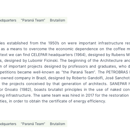
adquarters
“Paraná Team”
Brutalism
s established from the 1950’s on were important infrastructure re
ná, as a means to overcome the economic dependence on the coffee m
context we can find CELEPAR headquarters (1964), designed by Rubens M
, designed by Lubomir Ficinski. The beginning of the Architecture a
on of important projects designed by professors and graduates, who due
mpetitions became well-known as “the Paraná Team”. The PETROBRAS h
e-owned company in Brazil, designed by Roberto Gandolfi, José Sancho
n the projects conceived by that generation of architects. SANEPAR 
dor Gnoato (1982), boasts brutalist principles in the use of naked con
lding infrastructure. The same team was hired in 2017 for the restoratio
lities, in order to obtain the certificate of energy efficiency.
adquarters
“Paraná Team”
Brutalism