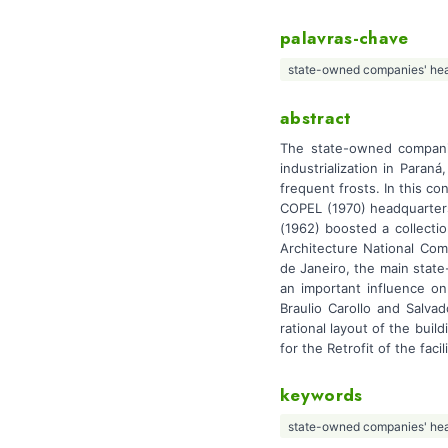
palavras-chave
state-owned companies' he
abstract
The state-owned companie
industrialization in Para
frequent frosts. In this 
COPEL (1970) headquarters
(1962) boosted a collecti
Architecture National Co
de Janeiro, the main stat
an important influence o
Braulio Carollo and Salva
rational layout of the bui
for the Retrofit of the faci
keywords
state-owned companies' he