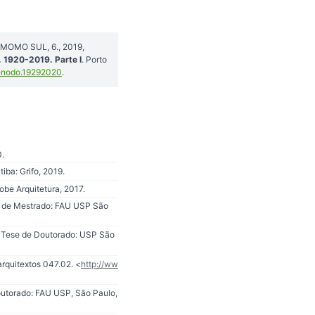
COMOMO SUL, 6., 2019,
 1920-2019. Parte I
. Porto
enodo.19292020
.
0.
ba: Grifo, 2019.
obe Arquitetura, 2017.
ão de Mestrado: FAU USP São
. Tese de Doutorado: USP São
arquitextos 047.02. <
http://ww
utorado: FAU USP, São Paulo,