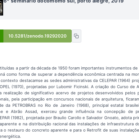
6º seminário docomomo sul, porto alegre, 2019
10.5281/zenodo.19292020
tituídas a partir da década de 1950 foram importantes instrumentos de 
raná como forma de superar a dependência econômica centrada na mono
contexto destacamse as sedes administrativas da CELEPAR (1964) pro
PEL (1970), projetadas por Lubomir Ficinski. A criação do Curso de 
 realização de significativo acervo de projetos desenvolvidos pelos
onais, pela participação em concursos nacionais de arquitetura, fica
de da PETROBRAS no Rio de Janeiro (1968), principal estatal brasile
ne e Abrão Assad, exerceu grande influência na concepção de p
PAR (1982), projetada por Braulio Carollo e Salvador Gnoato, adota prin
parente e na distribuição racional das instalações de infraestrutura 
a o restauro do concreto aparente e para o Retrofit de suas instalaçõ
 energética.