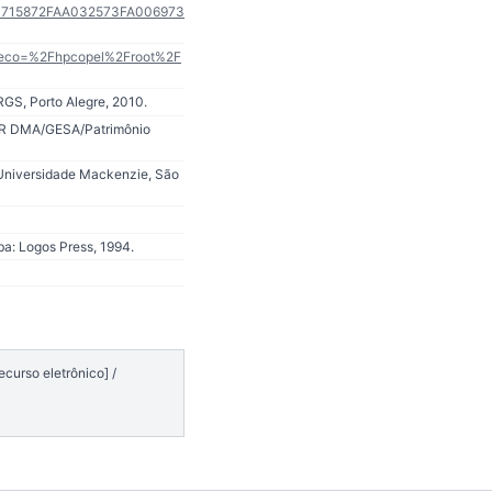
5401715872FAA032573FA006973
dereco=%2Fhpcopel%2Froot%2F
GS, Porto Alegre, 2010.
PAR DMA/GESA/Patrimônio
: Universidade Mackenzie, São
a: Logos Press, 1994.
curso eletrônico] /