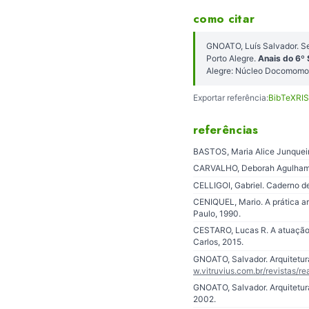
como citar
GNOATO, Luís Salvador. Se
Porto Alegre.
Anais do 6º
Alegre: Núcleo Docomomo 
Exportar referência:
BibTeX
RIS
referências
BASTOS, Maria Alice Junqueira
CARVALHO, Deborah Agulham; B
CELLIGOI, Gabriel. Caderno de 
CENIQUEL, Mario. A prática a
Paulo, 1990.
CESTARO, Lucas R. A atuação 
Carlos, 2015.
GNOATO, Salvador. Arquitetura
w.vitruvius.com.br/revistas/r
GNOATO, Salvador. Arquitetur
2002.