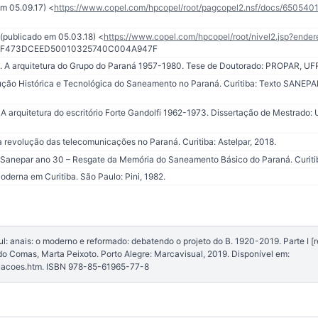
em 05.09.17) <
https://www.copel.com/hpcopel/root/pagcopel2.nsf/docs/650
 (publicado em 05.03.18) <
https://www.copel.com/hpcopel/root/nivel2.jsp?en
8F473DCEED50010325740C004A947F
A arquitetura do Grupo do Paraná 1957-1980. Tese de Doutorado: PROPAR, UFR
ção Histórica e Tecnológica do Saneamento no Paraná. Curitiba: Texto SANE
A arquitetura do escritório Forte Gandolfi 1962-1973. Dissertação de Mestrado
 revolução das telecomunicações no Paraná. Curitiba: Astelpar, 2018.
 Sanepar ano 30 – Resgate da Memória do Saneamento Básico do Paraná. Curitib
oderna em Curitiba. São Paulo: Pini, 1982.
 anais: o moderno e reformado: debatendo o projeto do B. 1920-2019. Parte I [re
o Comas, Marta Peixoto. Porto Alegre: Marcavisual, 2019. Disponível em:
icacoes.htm. ISBN 978-85-61965-77-8