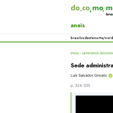
anais
brasil
sudeste
norte/nord
início
›
seminários docomo
Sede administr
Luís Salvador Gnoato
p. 324-335