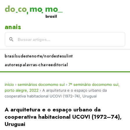
anais
brasil
sudeste
norte/nordeste
sul
int
autores
palavras-chave
editorial
início
›
seminários docomomo sul
›
7º seminário docomomo sul,
porto alegre, 2022
›
A arquitetura e o espaço urbano da
cooperativa habitacional UCOVI (1972–74), Uruguai
A arquitetura e o espaço urbano da
cooperativa habitacional UCOVI (1972–74),
Uruguai