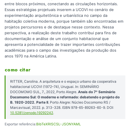
entre blocos próximos, conectando as circulações horizontais.
Essas estratégias projetuais inserem a UCOVI no cenário de
experimentação arquitetônica e urbanística no campo da
habitação coletiva moderna, porque também são encontradas em
projetos percursores e de destaque nesse contexto. Nessa
perspectiva, a realização deste trabalho contribui para fins de
documentação e análise de um conjunto habitacional que
apresenta a potencialidade de trazer importantes contribuições
acadêmicas para o campo das investigações da produção dos
anos 1970 na América Latina.
como citar
RITTER, Carolina. A arquitetura e o espaço urbano da cooperativa
habitacional UCOVI (1972–74), Uruguai. In: SEMINÁRIO
DOCOMOMO SUL, 7., 2022, Porto Alegre.
Anais do 7º Seminário
Docomomo Sul: O moderno e reformado: debatendo o projeto do
B. 1920-2022. Parte II
. Porto Alegre: Núcleo Docomomo RS /
Marcavisual, 2022. p. 313-328. ISBN 978-65-89263-60-9. DOI:
10.5281/zenodo.19292242
.
Exportar referência:
BibTeX
RIS
CSL-JSON
YAML