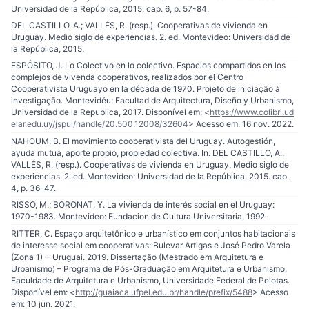
Universidad de la República, 2015. cap. 6, p. 57-84.
DEL CASTILLO, A.; VALLÉS, R. (resp.). Cooperativas de vivienda en
Uruguay. Medio siglo de experiencias. 2. ed. Montevideo: Universidad de
la República, 2015.
ESPÓSITO, J. Lo Colectivo en lo colectivo. Espacios compartidos en los
complejos de vivenda cooperativos, realizados por el Centro
Cooperativista Uruguayo en la década de 1970. Projeto de iniciação à
investigação. Montevidéu: Facultad de Arquitectura, Diseño y Urbanismo,
Universidad de la Republica, 2017. Disponível em: <
https://www.colibri.ud
elar.edu.uy/jspui/handle/20.500.12008/32604
> Acesso em: 16 nov. 2022.
NAHOUM, B. El movimiento cooperativista del Uruguay. Autogestión,
ayuda mutua, aporte propio, propiedad colectiva. In: DEL CASTILLO, A.;
VALLÉS, R. (resp.). Cooperativas de vivienda en Uruguay. Medio siglo de
experiencias. 2. ed. Montevideo: Universidad de la República, 2015. cap.
4, p. 36-47.
RISSO, M.; BORONAT, Y. La vivienda de interés social en el Uruguay:
1970-1983. Montevideo: Fundacion de Cultura Universitaria, 1992.
RITTER, C. Espaço arquitetônico e urbanístico em conjuntos habitacionais
de interesse social em cooperativas: Bulevar Artigas e José Pedro Varela
(Zona 1) ‒ Uruguai. 2019. Dissertação (Mestrado em Arquitetura e
Urbanismo) – Programa de Pós-Graduação em Arquitetura e Urbanismo,
Faculdade de Arquitetura e Urbanismo, Universidade Federal de Pelotas.
Disponível em: <
http://guaiaca.ufpel.edu.br/handle/prefix/5488
> Acesso
em: 10 jun. 2021.