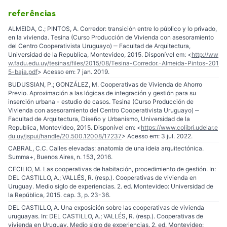
referências
ALMEIDA, C.; PINTOS, A. Corredor: transición entre lo público y lo privado,
en la vivienda. Tesina (Curso Producción de Vivienda con asesoramiento
del Centro Cooperativista Uruguayo) ‒ Facultad de Arquitectura,
Universidad de la Republica, Montevideo, 2015. Disponível em: <
http://ww
w.fadu.edu.uy/tesinas/files/2015/08/Tesina-Corredor.-Almeida-Pintos-201
5-baja.pdf
> Acesso em: 7 jan. 2019.
BUDUSSIAN, P.; GONZÁLEZ, M. Cooperativas de Vivienda de Ahorro
Previo. Aproximación a las lógicas de integración y gestión para su
inserción urbana - estudio de casos. Tesina (Curso Producción de
Vivienda con asesoramiento del Centro Cooperativista Uruguayo) ‒
Facultad de Arquitectura, Diseño y Urbanismo, Universidad de la
Republica, Montevideo, 2015. Disponível em: <
https://www.colibri.udelar.e
du.uy/jspui/handle/20.500.12008/17237
> Acesso em: 3 jul. 2022.
CABRAL, C.C. Calles elevadas: anatomía de una ideia arquitectónica.
Summa+, Buenos Aires, n. 153, 2016.
CECILIO, M. Las cooperativas de habitación, procedimiento de gestión. In:
DEL CASTILLO, A.; VALLÉS, R. (resp.). Cooperativas de vivienda en
Uruguay. Medio siglo de experiencias. 2. ed. Montevideo: Universidad de
la República, 2015. cap. 3, p. 23-36.
DEL CASTILLO, A. Una exposición sobre las cooperativas de vivienda
uruguayas. In: DEL CASTILLO, A.; VALLÉS, R. (resp.). Cooperativas de
vivienda en Uruguay. Medio siglo de experiencias. 2. ed. Montevideo: