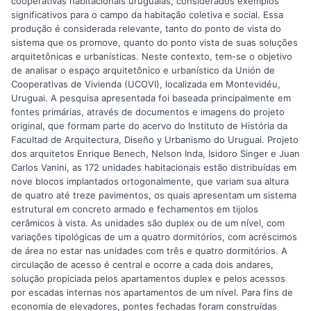
cooperativas habitacionais uruguaias, considerados exemplos
significativos para o campo da habitação coletiva e social. Essa
produção é considerada relevante, tanto do ponto de vista do
sistema que os promove, quanto do ponto vista de suas soluções
arquitetônicas e urbanísticas. Neste contexto, tem-se o objetivo
de analisar o espaço arquitetônico e urbanístico da Unión de
Cooperativas de Vivienda (UCOVI), localizada em Montevidéu,
Uruguai. A pesquisa apresentada foi baseada principalmente em
fontes primárias, através de documentos e imagens do projeto
original, que formam parte do acervo do Instituto de História da
Facultad de Arquitectura, Diseño y Urbanismo do Uruguai. Projeto
dos arquitetos Enrique Benech, Nelson Inda, Isidoro Singer e Juan
Carlos Vanini, as 172 unidades habitacionais estão distribuídas em
nove blocos implantados ortogonalmente, que variam sua altura
de quatro até treze pavimentos, os quais apresentam um sistema
estrutural em concreto armado e fechamentos em tijolos
cerâmicos à vista. As unidades são duplex ou de um nível, com
variações tipológicas de um a quatro dormitórios, com acréscimos
de área no estar nas unidades com três e quatro dormitórios. A
circulação de acesso é central e ocorre a cada dois andares,
solução propiciada pelos apartamentos duplex e pelos acessos
por escadas internas nos apartamentos de um nível. Para fins de
economia de elevadores, pontes fechadas foram construídas