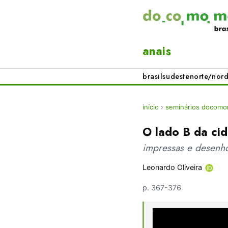
anais
brasil
sudeste
norte/nord
início
›
seminários docomo
O lado B da ci
impressas e desenh
Leonardo Oliveira
p. 367-376