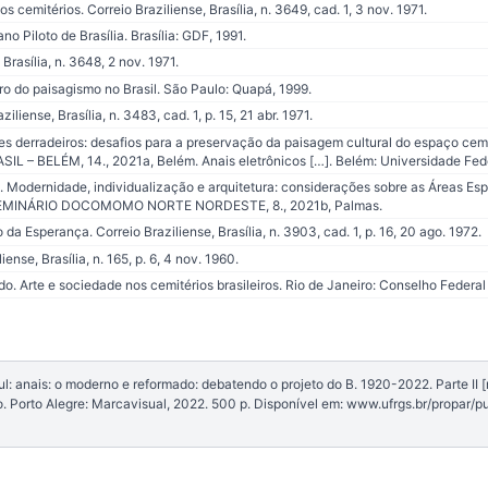
cemitérios. Correio Braziliense, Brasília, n. 3649, cad. 1, 3 nov. 1971.
o Piloto de Brasília. Brasília: GDF, 1991.
Brasília, n. 3648, 2 nov. 1971.
o do paisagismo no Brasil. São Paulo: Quapá, 1999.
liense, Brasília, n. 3483, cad. 1, p. 15, 21 abr. 1971.
s derradeiros: desafios para a preservação da paisagem cultural do espaço cemit
 BELÉM, 14., 2021a, Belém. Anais eletrônicos […]. Belém: Universidade Fede
. Modernidade, individualização e arquitetura: considerações sobre as Áreas Es
n: SEMINÁRIO DOCOMOMO NORTE NORDESTE, 8., 2021b, Palmas.
Esperança. Correio Braziliense, Brasília, n. 3903, cad. 1, p. 16, 20 ago. 1972.
nse, Brasília, n. 165, p. 6, 4 nov. 1960.
. Arte e sociedade nos cemitérios brasileiros. Rio de Janeiro: Conselho Federal 
 anais: o moderno e reformado: debatendo o projeto do B. 1920-2022. Parte II [r
. Porto Alegre: Marcavisual, 2022. 500 p. Disponível em: www.ufrgs.br/propar/