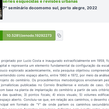
séries esquecidas e revisões urbanas
7º seminário docomomo sul, porto alegre, 2022
10.5281/zenodo.19292273
a, projetado por Lucio Costa e inaugurado extraoficialmente em 1959, f
apital e representa um elemento fundamental da configuração da escala
r pouco explorado academicamente, esta pesquisa objetivou compreend
 entendido como espaço aberto, entre 1960 e 1972, por meio da anális
ojeto do cemitério. Os procedimentos metodológicos envolveram pesqu
ornalísticas publicadas no Correio Braziliense e estudo de caso. O
om base na planta de implantação do cemitério a partir de seis critério
a das quadras; 3) pontos focais; 4) eixos visuais; 5) volumes edifi
espaço aberto. Concluiu-se que, em relação aos caminhos, o desenho 
incipal em formato de “Y” de onde partem os caminhos secundário