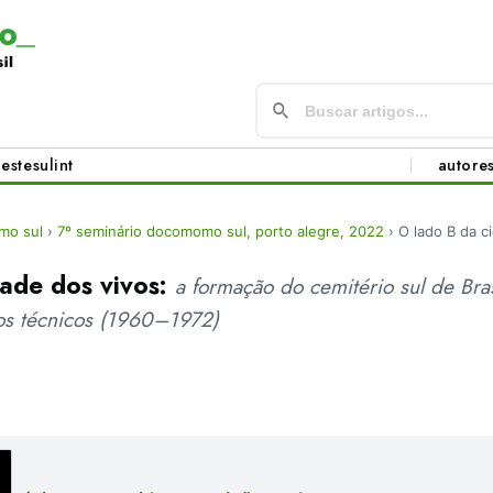
este
sul
int
autore
mo sul
›
7º seminário docomomo sul, porto alegre, 2022
›
O lado B da c
dade dos vivos:
a formação do cemitério sul de Bra
os técnicos (1960–1972)