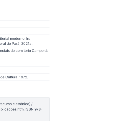
erial moderno. In:
ral do Pará, 2021a.
peciais do cemitério Campo da
de Cultura, 1972.
ecurso eletrônico] /
publicacoes.htm. ISBN 978-