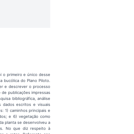
oi o primeiro e único desse
 bucólica do Plano Piloto.
er e descrever o processo
e de publicações impressas
isa bibliográfica, análise
s dados escritos e visuais
s: 1) caminhos principais e
cados; e 6) vegetação como
da planta se desenvolveu a
s. No que diz respeito à