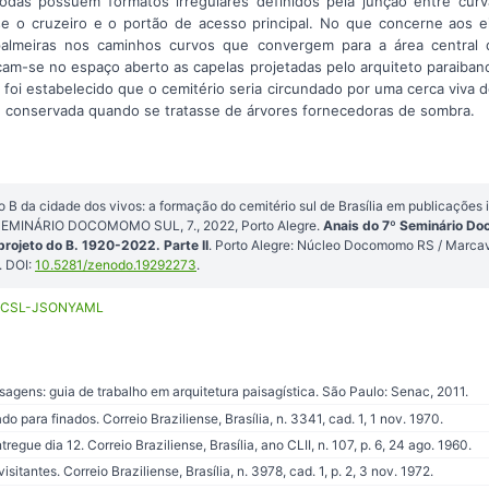
todas possuem formatos irregulares definidos pela junção entre curv
e o cruzeiro e o portão de acesso principal. No que concerne aos eix
palmeiras nos caminhos curvos que convergem para a área central d
cam-se no espaço aberto as capelas projetadas pelo arquiteto paraibano
foi estabelecido que o cemitério seria circundado por uma cerca viva d
e conservada quando se tratasse de árvores fornecedoras de sombra.
o B da cidade dos vivos: a formação do cemitério sul de Brasília em publicações
: SEMINÁRIO DOCOMOMO SUL, 7., 2022, Porto Alegre.
Anais do 7º Seminário D
rojeto do B. 1920-2022. Parte II
. Porto Alegre: Núcleo Docomomo RS / Marcav
 DOI:
10.5281/zenodo.19292273
.
CSL-JSON
YAML
agens: guia de trabalho em arquitetura paisagística. São Paulo: Senac, 2011.
ara finados. Correio Braziliense, Brasília, n. 3341, cad. 1, 1 nov. 1970.
egue dia 12. Correio Braziliense, Brasília, ano CLII, n. 107, p. 6, 24 ago. 1960.
tantes. Correio Braziliense, Brasília, n. 3978, cad. 1, p. 2, 3 nov. 1972.