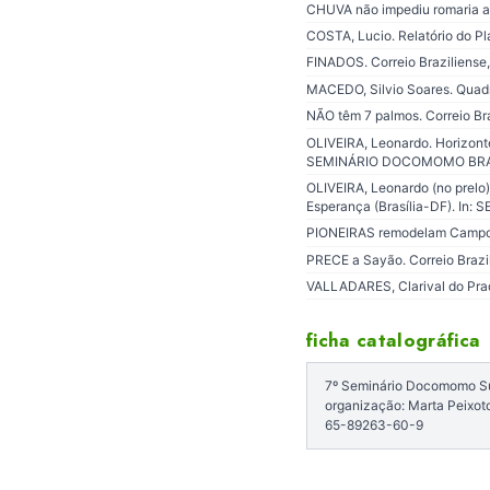
CHUVA não impediu romaria aos 
COSTA, Lucio. Relatório do Plan
FINADOS. Correio Braziliense, 
MACEDO, Silvio Soares. Quadr
NÃO têm 7 palmos. Correio Brazi
OLIVEIRA, Leonardo. Horizonte
SEMINÁRIO DOCOMOMO BRASIL –
OLIVEIRA, Leonardo (no prelo)
Esperança (Brasília-DF). I
PIONEIRAS remodelam Campo da 
PRECE a Sayão. Correio Brazilie
VALLADARES, Clarival do Prado
ficha catalográfica
7º Seminário Docomomo Sul:
organização: Marta Peixoto
65-89263-60-9