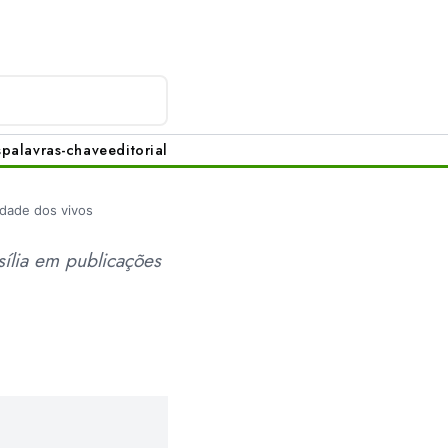
s
palavras-chave
editorial
idade dos vivos
sília em publicações