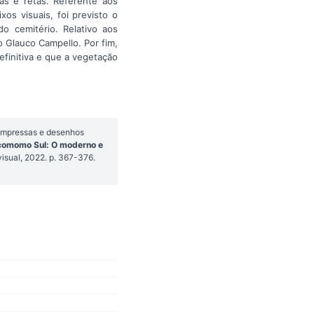
as e retas. Referente aos
os visuais, foi previsto o
o cemitério. Relativo aos
 Glauco Campello. Por fim,
efinitiva e que a vegetação
 impressas e desenhos
ocomomo Sul: O moderno e
isual, 2022. p. 367-376.