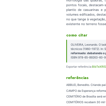
morfologia das quadras, 
pontos focais, destacam-s
plantio de casuarinas e 
volumes edificados, desta
no que tange à vegetação, 
existente no terreno foss
como citar
OLIVEIRA, Leonardo. O lad
técnicos (1960–1972). In
reformado: debatendo o p
ISBN 978-65-89263-60-9.
Exportar referência:
BibTeX
RIS
referências
ABBUD, Benedito. Criando pais
CAMPO da Esperança reformado p
CEMITÉRIO de Brasília será entr
CEMITÉRIOS recebem 30 mil visi