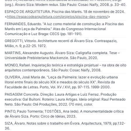
(org.). Álvaro Siza: Modern redux. São Paulo: Cosac Naify, 2008. p. 33-40.
ESPAÇO DE ARQUITETURA. Piscina das Marés. 18 de novembro de 2024.
<
https://espacodearquitetura.com/projetos/piscina-das-mares/
>
FERNANDES, Eduardo. “A luz como material de construção: a Piscina das
Marés em Leça da Palmeira.” Atas do Congresso Internacional
Comunicação e Luz Braga: CECS (pp. 181-191).
GREGOTTI, Vittorio. Architetture recenti di Álvaro Siza. Contraspazio,
Milão, n. 9, p.22-25. 1972.
MARTINS, Alexandre Augusto. Álvaro Siza: Caligrafia completa. Tese –
Universidade Prebisteriana Mackenzie. São Paulo, 2020.
MONEO, Rafael. Inquietação teórica e estratégia projetual – na obra de oito
arquitetos contemporâneos. São Paulo: Cosac Naify, 2008.
OLIVEIRA, José Maria de. “Leça da Palmeira: lazer e evolução urbana
litoral entre finais do século XIX e meados do século XX”. Revista da
Faculdade de Letras. Porto, Vol. XV / XVI, pp. 97-115. 1999-2000.
PAISAGEM Concreta. Direção: Laura Artigas e Luiz Ferraz. Produção
executiva: Gal Buitoni. Roteiro: Laura Artigas. Ideia original: Raul Penteado
Neto. São Paulo: Olé Produções, 2022. (70 min), color.
PINTO, Paulo Tormenta; TOSTÕES, Ana (eds). A monumentalidade crítica
de Álvaro Siza. Porto: Circo de Ideias, 2023.
SIZA, Álvaro. Notas sobre o trabalho em Évora. Arquitectura, 1979, pp.132-
36.