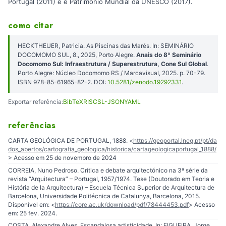
Portugal (2011) e é Patrimônio Mundial da UNESCO (2017).
como citar
HECKTHEUER, Patricia. As Piscinas das Marés. In: SEMINÁRIO
DOCOMOMO SUL, 8., 2025, Porto Alegre.
Anais do 8º Seminário
Docomomo Sul: Infraestrutura / Superestrutura, Cone Sul Global
.
Porto Alegre: Núcleo Docomomo RS / Marcavisual, 2025. p. 70-79.
ISBN 978-85-61965-82-2. DOI:
10.5281/zenodo.19292331
.
Exportar referência:
BibTeX
RIS
CSL-JSON
YAML
referências
CARTA GEOLÓGICA DE PORTUGAL, 1888. <
https://geoportal.lneg.pt/pt/da
dos_abertos/cartografia_geologica/historica/cartageologicaportugal_1888/
> Acesso em 25 de novembro de 2024
CORREIA, Nuno Pedroso. Crítica e debate arquitectónico na 3ª série da
revista “Arquitectura” – Portugal, 1957/1974. Tese (Doutorado em Teoria e
História de la Arquitectura) – Escuela Técnica Superior de Arquitectura de
Barcelona, Universidade Politécnica de Catalunya, Barcelona, 2015.
Disponível em: <
https://core.ac.uk/download/pdf/78444453.pdf
> Acesso
em: 25 fev. 2024.
COSTA, Alexandre Alves. Escandalosa artisticidade. In: FIGUEIRA, Jorge