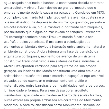
água salgada destinado a banhos; a construtora decidiu contratar
um arquiteto – Álvaro Siza - devido ao grande impacto que o
empreendimento poderia causar na paisagem. Concluído em 1973,
o complexo das marés foi implantado entre a avenida costeira e o
oceano Atlântico, na depressão de um maciço granítico, paralelo e
em cota inferior à via, o que manteve o horizonte sem bloqueios,
possibilitando que a água do mar invada os tanques, livremente.
Tal estratégia também possibilitou um mundo à parte a ser
usufruído pelos veranistas. É marcante a valorização dos
elementos ambientais devido à interação entre ambiente natural e
ambiente construído. A obra integra uma fase de transição da
arquitetura portuguesa, momento de avanço de um sistema
construtivo tradicional rumo a um sistema de base industrial, e
Álvaro Siza apontou caminhos para arquitetos de sua própria
geração. As Piscinas das Marés constituem uma obra em que a
artisticidade (relação tátil entre matéria e espaço) atinge um nível
elevado, sendo exemplar o entrosamento entre sítio e
materialidade, entre barreiras e permeabilidades, entre percursos,
luminosidade e formas. Para além dessa obra, arquiteto
manifestou capacidade em manter-se liberto de escolas formais,
numa expressão própria embasada em correntes do Movimento
Moderno. A obra foi classificada como Monumento Nacional de