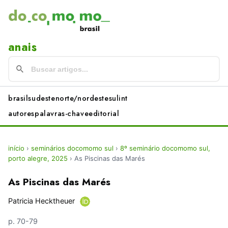
anais
brasil
sudeste
norte/nordeste
sul
int
autores
palavras-chave
editorial
início
›
seminários docomomo sul
›
8º seminário docomomo sul,
porto alegre, 2025
›
As Piscinas das Marés
As Piscinas das Marés
Patricia Hecktheuer
p. 70-79