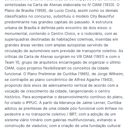
sintetizadas na Carta de Atenas elaborada no IV CIAM (1933). O
Plano de Brasília (1956), de Lucio Costa, assim como os demais
classificados no concurso, substituiu o modelo City Beautiful
predominante nas grandes capitais do passado. A estrutura
urbana de Brasília é definida pelo encontro de dois eixos: o
monumental, contendo o Centro Cívico, e o rodoviário, com as
superquadras destinadas às habitações coletivas, inseridas em
grandes áreas verdes com amplas autopistas servindo de
circulação de automóveis sem previsão de transporte coletivo. As
críticas da Carta de Atenas surgiram no VIII CIAM (1951) e com o
Team 10, grupo de arquitetos encarregado de organizar o último
CIAM, cujos projetos flexibilizaram os conceitos da cidade
funcional. O Plano Preliminar de Curitiba (1965), de Jorge Wilheim,
se contrapõe ao plano concêntrico de Alfred Agache (1943),
propondo dois eixos de adensamento vertical de acordo com a
vocação de crescimento da cidade, tangenciando o centro
histórico. Para acompanhar o desenvolvimento contínuo do plano,
foi criado o IPPUC. A partir da liderança de Jaime Lerner, Curitiba
adotou as premissas de uma cidade pós-funcional com ênfase no
pedestre e no transporte coletivo / BRT; com a adoção de um
sistema viário trinário com galerias multifuncionais, evitando a
construção de viadutos; com a criação de uma fundação cultural