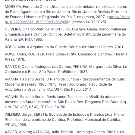
MOREIRA, Fernando Diniz. Urbanismo e modernidade: reflexões em torno
do Plano Agache para o Rio de Janeiro. Rio de Janeiro: Revista Brasileira
de Estudos Urbanos e Regionais, Vol.9 N.2, novembro, 2007. <
https://doi.or
g/10.22296/2317-1529.2007v9n2p95
> (acesso 14.02.2025)
OLIVEIRA, Onaldo Pinto de; MONTEIRO, Gustavo Gama. Plano Preliminar
Urbanístico para Curitiba. Curitiba: Boletim do Instituto de Engenharia do
Paraná IEP, N.17, 1965.
ROSSI, Aldo. A Arquitetura da Cidade. São Paulo: Martins Fontes, 2001.
ROWE, Colin; KOETTER, Fred. Collage City. Cambridge; Londres: The MIT
Press, 1978.
SANTOS, Cecilia Rodrigues dos Santos; PEREIRA, Margareth da Silva. Le
Corbusier e o Brasil. São Paulo: ProEditores, 1987.
VIANNA, Fabiano Borba. O Plano de Curitiba - desdobramentos de outro
Moderno Brasileiro: 1965-1975. Tese (Doutorado), Faculdade de
Arquitetura e Urbanismo FAU USP, São Paulo, 2017.
VIANNA, Fabiano Borba. Revisitando Toulouse Le Mirail: da utopia do
presente ao futuro do pretérito. São Paulo: Rev. Programa Pós-Grad. Arq.
Urb. FAUUSP, N° 47, 2018, p. 34-50.
WILHEIM, Jorge; SERETE, Sociedade de Estudos e Projetos Ltda. Plano
Preliminar de Urbanismo de Curitiba. Prefeitura Municipal de Curitiba,
IPPUC, 1965.
XAVIER, Alberto; KATINSKI, Julio. Brasília - Antologia Crítica. São Paulo,