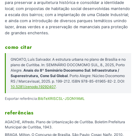
para preservar a arquitetura histórica e consolidar a identidade
local; com propostas de habitação social desenvolvidas mantendo
a escala dos bairros; com a implantação de uma Cidade Industrial;
e ainda com a introdução de diversos parques temáticos unindo
lazer, áreas verdes e a preservação de mananciais para proteção
de grandes enchentes.
como citar
GNOATO, Luís Salvador. A estrutura urbana no plano de Brasília e no
plano de Curitiba. In: SEMINÁRIO DOCOMOMO SUL, 8., 2025, Porto
Alegre.
Anais do 8º Seminário Docomomo Sul: Infraestrutura /
Superestrutura, Cone Sul Global
. Porto Alegre: Núcleo Docomomo
RS / Marcavisual, 2025. p. 199-212. ISBN 978-85-61965-82-2. DOI:
10.5281/zenodo.19292407
.
Exportar referência:
BibTeX
RIS
CSL-JSON
YAML
referências
AGACHE, Alfredo. Plano de Urbanização de Curitiba. Boletim Prefeitura
Municipal de Curitiba, 1943.
BRAGA, Milton. O Concurso de Brasília. São Paulo: Cosac Naify, 2010.