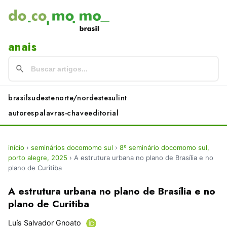
anais
brasil
sudeste
norte/nordeste
sul
int
autores
palavras-chave
editorial
início
›
seminários docomomo sul
›
8º seminário docomomo sul,
porto alegre, 2025
›
A estrutura urbana no plano de Brasília e no
plano de Curitiba
A estrutura urbana no plano de Brasília e no
plano de Curitiba
Luís Salvador Gnoato