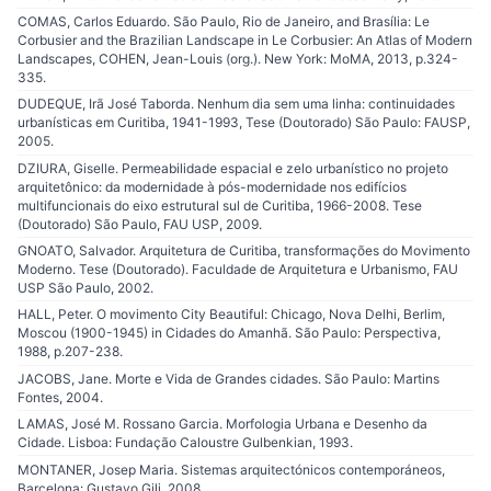
COMAS, Carlos Eduardo. São Paulo, Rio de Janeiro, and Brasília: Le
Corbusier and the Brazilian Landscape in Le Corbusier: An Atlas of Modern
Landscapes, COHEN, Jean-Louis (org.). New York: MoMA, 2013, p.324-
335.
DUDEQUE, Irã José Taborda. Nenhum dia sem uma linha: continuidades
urbanísticas em Curitiba, 1941-1993, Tese (Doutorado) São Paulo: FAUSP,
2005.
DZIURA, Giselle. Permeabilidade espacial e zelo urbanístico no projeto
arquitetônico: da modernidade à pós-modernidade nos edifícios
multifuncionais do eixo estrutural sul de Curitiba, 1966-2008. Tese
(Doutorado) São Paulo, FAU USP, 2009.
GNOATO, Salvador. Arquitetura de Curitiba, transformações do Movimento
Moderno. Tese (Doutorado). Faculdade de Arquitetura e Urbanismo, FAU
USP São Paulo, 2002.
HALL, Peter. O movimento City Beautiful: Chicago, Nova Delhi, Berlim,
Moscou (1900-1945) in Cidades do Amanhã. São Paulo: Perspectiva,
1988, p.207-238.
JACOBS, Jane. Morte e Vida de Grandes cidades. São Paulo: Martins
Fontes, 2004.
LAMAS, José M. Rossano Garcia. Morfologia Urbana e Desenho da
Cidade. Lisboa: Fundação Caloustre Gulbenkian, 1993.
MONTANER, Josep Maria. Sistemas arquitectónicos contemporáneos,
Barcelona: Gustavo Gili, 2008.