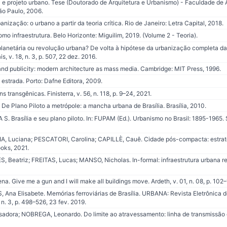
a e projeto urbano. Tese (Doutorado de Arquitetura e Urbanismo) - Faculdade de 
ão Paulo, 2006.
ização: o urbano a partir da teoria crítica. Rio de Janeiro: Letra Capital, 2018.
mo infraestrutura. Belo Horizonte: Miguilim, 2019. (Volume 2 - Teoria).
anetária ou revolução urbana? De volta à hipótese da urbanização completa da 
, v. 18, n. 3, p. 507, 22 dez. 2016.
nd publicity: modern architecture as mass media. Cambridge: MIT Press, 1996.
strada. Porto: Dafne Editora, 2009.
ransgênicas. Finisterra, v. 56, n. 118, p. 9–24, 2021.
 Plano Piloto a metrópole: a mancha urbana de Brasília. Brasília, 2010.
 S. Brasília e seu plano piloto. In: FUPAM (Ed.). Urbanismo no Brasil: 1895-1965.
 Luciana; PESCATORI, Carolina; CAPILLÈ, Cauê. Cidade pós-compacta: estratégi
ooks, 2021.
eatriz; FREITAS, Lucas; MANSO, Nicholas. In-formal: infraestrutura urbana revis
 Give me a gun and I will make all buildings move. Ardeth, v. 01, n. 08, p. 102–
Ana Elisabete. Memórias ferroviárias de Brasília. URBANA: Revista Eletrônica do
 n. 3, p. 498–526, 23 fev. 2019.
adora; NOBREGA, Leonardo. Do limite ao atravessamento: linha de transmissão 