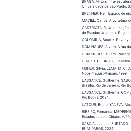
BRAGA, Milton. Infra-estrutur
Universidade de São Paulo, S
BRENNER, Neil. Espaço de urban
MACIEL, Carlos. Arquitetura co
CASTRIOTA, R. Urbanização pl
de Estudos Urbanos e Regionais
COLOMINA, Beatriz. Privacy a
DOMINGUES, Álvaro. A rua da e
DOMINGUES, Álvaro. Paisagens t
DUARTE DE BRITO, Jusselma. De
FISHER, Silvia; LEMA, M. C. DA
Nobel/Fauusp/Fupam, 1999.
LASSANCE, Guilherme; SABOIA,
Brasília. Rio de Janeiro: Rio B
LASSANCE, Guilherme; GOMES, B
Rio Books, 2024.
LATOUR, Bruno; YANEVA, Albena.
RIBEIRO, Fernanda; MEDEIROS, 
Estudos sobre a Cidade, v. 10,
SABOIA, Luciana; FURTADO, Is
ENANPARQ8, 2024.