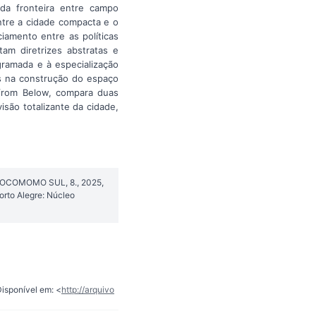
da fronteira entre campo
ntre a cidade compacta e o
iamento entre as políticas
am diretrizes abstratas e
gramada e à especialização
os na construção do espaço
 from Below, compara duas
isão totalizante da cidade,
IO DOCOMOMO SUL, 8., 2025,
Porto Alegre: Núcleo
Disponível em: <
http://arquivo