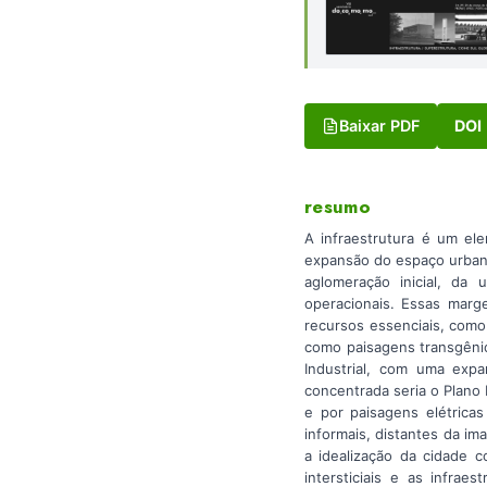
Baixar PDF
DOI
resumo
A infraestrutura é um el
expansão do espaço urbano
aglomeração inicial, da 
operacionais. Essas marg
recursos essenciais, com
como paisagens transgêni
Industrial, com uma expa
concentrada seria o Plano 
e por paisagens elétrica
informais, distantes da im
a idealização da cidade 
intersticiais e as infra