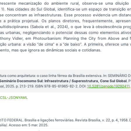
escente mecanização do ambiente rural, observa-se uma diluição 
 1). Nas cidades do Sul Global, identifica-se um espaço de transição e
se concentram as infraestruturas. Esse processo evidencia um distanc
 a prática projetual. Os planos diretores, frequentemente, apresent
tidisciplinares (Saboia et al., 2024), o que leva à obsolescência pro
uras urbanas, negligenciando o potencial dessas como elementos ativ
nthony Vidler, em Photourbanism: Planning the City from Above and
o urbana: a visão “de cima” e a “de baixo”. A primeira, oferece uma v
ento, mas que ignora as dinâmicas sociais e cotidianas.
utura como arquitetura: o caso linha férrea da Brasília extensiva. In: SEMINÁR
Seminário Docomomo Sul: Infraestrutura / Superestrutura, Cone Sul Global
. 
l, 2025. p. 213-219. ISBN 978-85-61965-82-2. DOI:
10.5281/zenodo.19292411
.
CSL-JSON
YAML
EDERAL. Brasília e ligações ferroviárias. Revista Brasília, v. 22, p. 4, 1958. 
silia/. Acesso em: 5 mar. 2025.