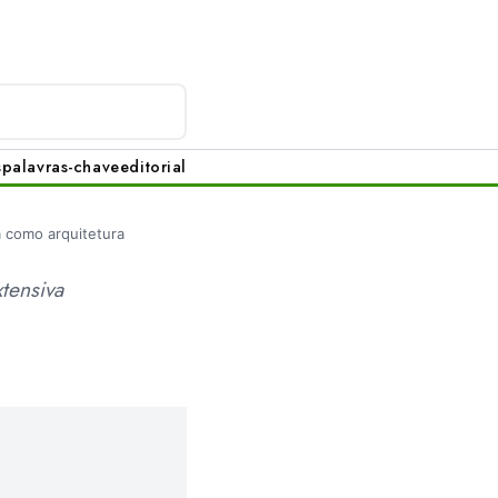
s
palavras-chave
editorial
a como arquitetura
xtensiva