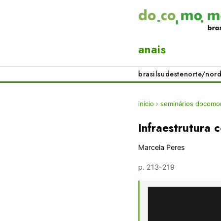
anais
brasil
sudeste
norte/nord
início
›
seminários docomo
Infraestrutura 
Marcela Peres
p. 213-219