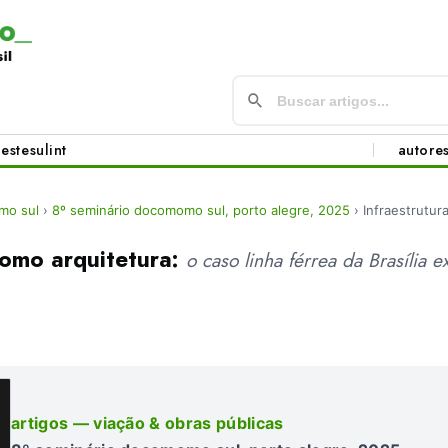
este
sul
int
autore
mo sul
›
8º seminário docomomo sul, porto alegre, 2025
›
Infraestrutur
como arquitetura:
o caso linha férrea da Brasília e
artigos — viação & obras públicas