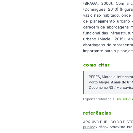
(BRAGA, 2006). Com a cr
(Domingues, 2010) (Figura
vazio não habitado, onde 
de planejamento urbano e
carecem de abordagens mul
funcional das infraestrut
urbano (Maciel, 2015). A
abordagens de representaçã
importante para o planejam
como citar
PERES, Marcela. Infraestr
Porto Alegre.
Anais do 8º 
Docomomo RS / Marcavisua
Exportar referência:
BibTeX
RIS
referências
ARQUIVO PÚBLICO DO DISTRITO F
publico
> df.gov.br/revista-bra