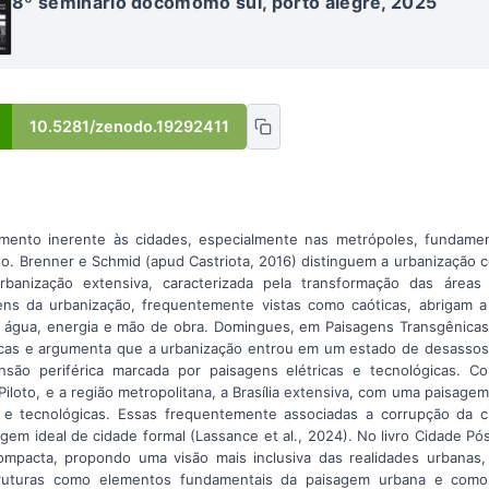
8º seminário docomomo sul, porto alegre, 2025
10.5281/zenodo.19292411
emento inerente às cidades, especialmente nas metrópoles, fundamen
. Brenner e Schmid (apud Castriota, 2016) distinguem a urbanização c
urbanização extensiva, caracterizada pela transformação das áreas
ens da urbanização, frequentemente vistas como caóticas, abrigam a
o água, energia e mão de obra. Domingues, em Paisagens Transgênicas
cas e argumenta que a urbanização entrou em um estado de desassoss
nsão periférica marcada por paisagens elétricas e tecnológicas. Con
Piloto, e a região metropolitana, a Brasília extensiva, com uma paisage
s e tecnológicas. Essas frequentemente associadas a corrupção da 
agem ideal de cidade formal (Lassance et al., 2024). No livro Cidade 
compacta, propondo uma visão mais inclusiva das realidades urbanas
estruturas como elementos fundamentais da paisagem urbana e como 