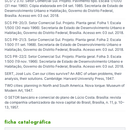
SCS-2 3.10. Setor Comercial Sul. Projeto. Pavimento tipo. Escala 1/1000
(31 mar. 1960). Cópia elaborada em 04 set. 1985. Secretaria de Estado de
Desenvolvimento Urbano e Habitação, Governo do Distrito Federal,
Brasília. Acesso em: 03 out. 2018.
SCS PR-20/3. Setor Comercial Sul. Projeto. Planta geral. Folha 1. Escala
1/500 (30 maio 1966). Secretaria de Estado de Desenvolvimento Urbano e
Habitação, Governo do Distrito Federal, Brasília. Acesso em: 03 out. 2018.
SCS PR-21/3. Setor Comercial Sul. Projeto. Planta geral. Folha 2. Escala
1:500 (11 set. 1968). Secretaria de Estado de Desenvolvimento Urbano e
Habitação, Governo do Distrito Federal, Brasília. Acesso em: 03 out. 2018.
SCS PR-22/2. Setor Comercial Sul. Projeto. Planta geral. Folha 3. Escala
1:500 (19 nov. 1966). Secretaria de Estado de Desenvolvimento Urbano e
Habitação, Governo do Distrito Federal, Brasília. Acesso em: 03 out. 2018.
SERT, José Luis. Can our cities survive? An ABC of urban problems, their
analysis, their solutions. Cambridge: Harvard University Press, 1947.
TWO cities: planning in North and South America. Nova Iorque: Museum of
Modern Art, 1947.
O SETOR bancário e comercial do plano de Lúcio Costa. Brasília: revista
da companhia urbanizadora da nova capital do Brasil, Brasília, n. 11, p. 10–
13, 1957.
ficha catalográfica