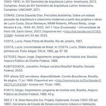
(1943-1974). In: XIV Seminário de Arquitetura Latino-Americana, 2012,
Campinas. Anais do XIV Seminário de Arquitetura Latino-Americana.
Campinas: UNICAMP, 2011.
COMAS, Carlos Eduardo Dias. Precisões brasileiras. Sobre um estado
passado da arquitetura e urbanismo modernos a partir dos projetos e obras
de Lucio Costa, Oscar Niemeyer, MMM Roberto, Affonso Reidy, Jorge
Moreira & cia., 1936-45. 2002. 341 f. Tese (Doutorado) – Universidade de
Paris VIII. Saint-Denis, 2002. Disponível em: <
http://hdl.handle.net/10183/
10898
> Acesso em: 02 abr. 2025.
COSTA, Lucio. Plano Piloto de Brasília. Rio de Janeiro, 1957.
COSTA, Lucio. Universidade do Brasil. In: COSTA, Lucio. Sôbre arquitetura.
primeira ed. Porto Alegre: CEUA, 1962, pp. 67-85.
ESTEVES, Nauro Jorge. Depoimento: programa de história oral. Brasília:
Arquivo Público do Distrito Federal, 1989.
KUBITSCHECK, Juscelino. Porque construí Brasília? Brasília: Senado
Federal, 2000.
PDF afasta 322 servidores: disponibilidade. Correio Braziliense, Brasília,
8a página, 11 jul. 1969. Disponível em: <
http://memoria.bn.br/DocReader/0
28274_01/43066
> Acesso em: 15 jan. 1960.
PORTO, Sérgio. Depoimento: programa de história oral. Brasília, Arquivo
Público do Distrito Federal, 1989. 45 p.
SBS 2 1-9. Setor Bancário Sul. Projeto. Esplanada. Escala 1/500 (28 set.
1960). Secretaria de Estado de Desenvolvimento Urbano e Habitação,