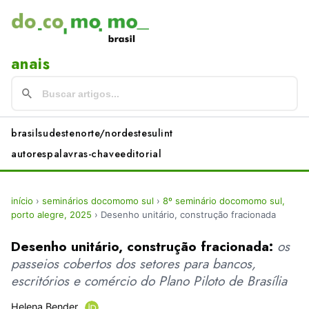
anais
brasil
sudeste
norte/nordeste
sul
int
autores
palavras-chave
editorial
início
›
seminários docomomo sul
›
8º seminário docomomo sul,
porto alegre, 2025
›
Desenho unitário, construção fracionada
Desenho unitário, construção fracionada:
os
passeios cobertos dos setores para bancos,
escritórios e comércio do Plano Piloto de Brasília
Helena Bender