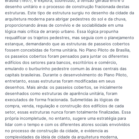
Brasília (1957), e explora, sobretudo, a tensão gerada entre o
desenho unitário e o processo de construção fracionada destas
estruturas. Este tipo de estrutura surgiu no desenho da cidade da
arquitetura moderna para abrigar pedestres do sol e da chuva,
proporcionando áreas de convívio e de sociabilidade em uma
lógica mais crítica de arranjo urbano. Essa lógica propunha
requalificar os trajetos pedestres, mas seguia com o planejamento
estanque, demandando que as estruturas de passeios cobertos
fossem concebidas de forma unitária. No Plano Piloto de Brasília,
os passeios cobertos foram pensados para juntar os diferentes
edifícios dos setores para bancos, escritórios e comércio,
emulando o burburinho pedestre comum às áreas centrais das
capitais brasileiras. Durante o desenvolvimento do Plano Piloto,
entretanto, essas estruturas foram modificadas em seus
desenhos. Mais ainda: os passeios cobertos, se inicialmente
desenhados como estruturas de aparência unitária, foram
executados de forma fracionada. Submetidas às lógicas de
compra, venda, regulação e construção dos edifícios de cada
setor, essas estruturas nunca foram totalmente finalizadas. Essa
própria incompletude, no entanto, sugere uma estratégia para
lidar com o tempo e com os diferentes atores sociais envolvidos
no processo de construção da cidade, e evidencia as
complexidades da ideia de cidade da arquitetura moderna,