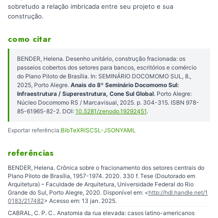
sobretudo a relação imbricada entre seu projeto e sua
construção.
como citar
BENDER, Helena. Desenho unitário, construção fracionada: os
passeios cobertos dos setores para bancos, escritórios e comércio
do Plano Piloto de Brasília. In: SEMINÁRIO DOCOMOMO SUL, 8.,
2025, Porto Alegre.
Anais do 8º Seminário Docomomo Sul:
Infraestrutura / Superestrutura, Cone Sul Global
. Porto Alegre:
Núcleo Docomomo RS / Marcavisual, 2025. p. 304-315. ISBN 978-
85-61965-82-2. DOI:
10.5281/zenodo.19292451
.
Exportar referência:
BibTeX
RIS
CSL-JSON
YAML
referências
BENDER, Helena. Crônica sobre o fracionamento dos setores centrais do
Plano Piloto de Brasília, 1957-1974. 2020. 330 f. Tese (Doutorado em
Arquitetura) – Faculdade de Arquitetura, Universidade Federal do Rio
Grande do Sul, Porto Alegre, 2020. Disponível em: <
http://hdl.handle.net/1
0183/217482
> Acesso em: 13 jan. 2025.
CABRAL, C. P. C.. Anatomia da rua elevada: casos latino-americanos