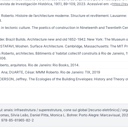
Revista de Investigación Histórica, 19(1), 89–109, 2023. Acessível em: <
https://re
Roberto. Histoire de l’architecture moderne. Structure et revêtement. Lausanne:
4.
 tectonic culture. The poetics of construction in Nineteenth and Twentieth Cen
er. Brazil Builds. Architecture new and old 1652-1942. New York: The Museum o
FAVI, Moshen. Surface Architecture. Cambridge, Massachusetts: The MIT Pr
 Roberto, architectes. Bâtiments d´habitat collectif construits à Rio de Janeiro, 
006.
erto, arquitetos. Rio de Janeiro: Rio Books, 2014.
 Ana; DUARTE, César. MMM Roberto. Rio de Janeiro: TIX, 2019
RSON, Jeffrey. The Ecologies of the Building Envelopes: History and Theory of
anais: infraestrutura / superestrutura, cone sul global [recurso eletrônico] / or
mas, Silvia Leão, Daniel Pitta, Monica L. Bohrer. Porto Alegre: Marcavisual, 202
BN 978-85-61965-82-2