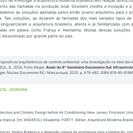
ósito de investigar a arquitetura moderna brasileira tem relação direta 
to das fachadas na produção local. Goodwin credita a inovação e a 
asileiros às soluções adotadas pelos então jovens arquitetos para o 
a. Tais soluções, ao dotarem as fachadas dos mais variados tipos d
, singularizaram a arquitetura brasileira, atenta e já familiarizada c
das em países como França e Alemanha. Muitas dessas soluções 
 disseminado por grande parte do país.
ispositivos arquitetônicos de controle ambiental: uma investigação na obra dos I
 8., 2025, Porto Alegre.
Anais do 8º Seminário Docomomo Sul: Infraestrutu
legre: Núcleo Docomomo RS / Marcavisual, 2025. p. 479-483. ISBN 978-85-6196
.
CSL-JSON
YAML
ecture and Climate: Design before Air Conditioning. New Jersey: Princeton Univ
ropical. Em: ANDREOLI, Elisabetta; FORTY, Adrian. Arquitetura Moderna Brasile
riocas. Irmãos Roberto e a dimensão urbana da arquitetura para a habitação. Uni