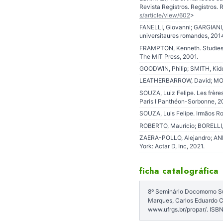
Revista Registros. Registros. 
s/article/view/602
>
FANELLI, Giovanni; GARGIANI, 
universitaures romandes, 201
FRAMPTON, Kenneth. Studies in
The MIT Press, 2001.
GOODWIN, Philip; SMITH, Kidd
LEATHERBARROW, David; MOSTA
SOUZA, Luiz Felipe. Les frères
Paris I Panthéon-Sorbonne, 2
SOUZA, Luis Felipe. Irmãos Rob
ROBERTO, Maurício; BORELLI,
ZAERA-POLLO, Alejandro; ANDE
York: Actar D, Inc, 2021.
ficha catalográfica
8º Seminário Docomomo Sul: 
Marques, Carlos Eduardo Co
www.ufrgs.br/propar/. IS