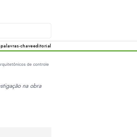
s
palavras-chave
editorial
arquitetônicos de controle
stigação na obra