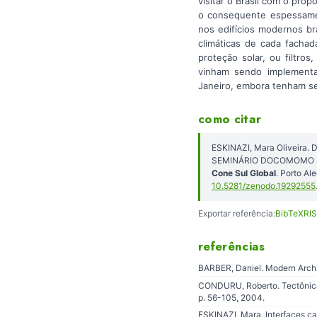
visitar o Brasil com o prop
o consequente espessamen
nos edifícios modernos br
climáticas de cada fachad
proteção solar, ou filtros
vinham sendo implementa
Janeiro, embora tenham se
como citar
ESKINAZI, Mara Oliveira. D
SEMINÁRIO DOCOMOMO SUL,
Cone Sul Global
. Porto A
10.5281/zenodo.19292555
Exportar referência:
BibTeX
RIS
referências
BARBER, Daniel. Modern Archit
CONDURU, Roberto. Tectônica t
p. 56-105, 2004.
ESKINAZI, Mara. Interfaces ca