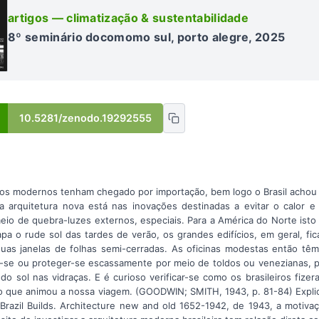
artigos — climatização & sustentabilidade
8º seminário docomomo sul, porto alegre, 2025
10.5281/zenodo.19292555
os modernos tenham chegado por importação, bem logo o Brasil achou
a arquitetura nova está nas inovações destinadas a evitar o calor 
meio de quebra-luzes externos, especiais. Para a América do Norte isto
a o rude sol das tardes de verão, os grandes edifícios, em geral, f
suas janelas de folhas semi-cerradas. As oficinas modestas então t
ar-se ou proteger-se escassamente por meio de toldos ou venezianas, 
o sol nas vidraças. E é curioso verificar-se como os brasileiros fize
 o que animou a nossa viagem. (GOODWIN; SMITH, 1943, p. 81-84) Explici
Brazil Builds. Architecture new and old 1652-1942, de 1943, a motiva