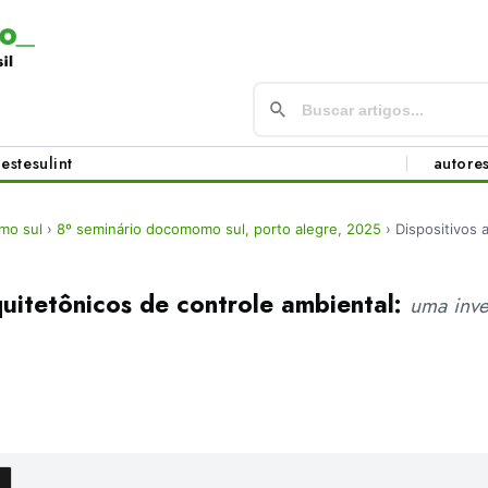
este
sul
int
autore
mo sul
›
8º seminário docomomo sul, porto alegre, 2025
›
Dispositivos 
quitetônicos de controle ambiental:
uma inve