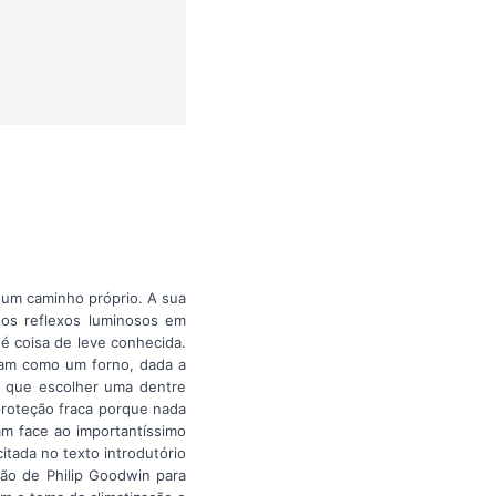
 um caminho próprio. A sua
e os reflexos luminosos em
 é coisa de leve conhecida.
icam como um forno, dada a
êm que escolher uma dentre
proteção fraca porque nada
ram face ao importantíssimo
tada no texto introdutório
ção de Philip Goodwin para