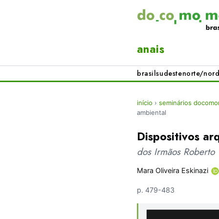
anais
brasil
sudeste
norte/nord
início
›
seminários docomo
ambiental
Dispositivos ar
dos Irmãos Roberto
Mara Oliveira Eskinazi
p. 479-483