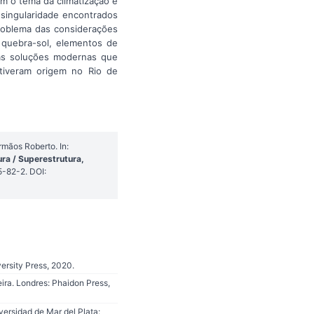
com o tema da climatização e
singularidade encontrados
problema das considerações
e quebra-sol, elementos de
om as soluções modernas que
tiveram origem no Rio de
rmãos Roberto. In:
ra / Superestrutura,
5-82-2. DOI:
ersity Press, 2020.
ira. Londres: Phaidon Press,
versidad de Mar del Plata: