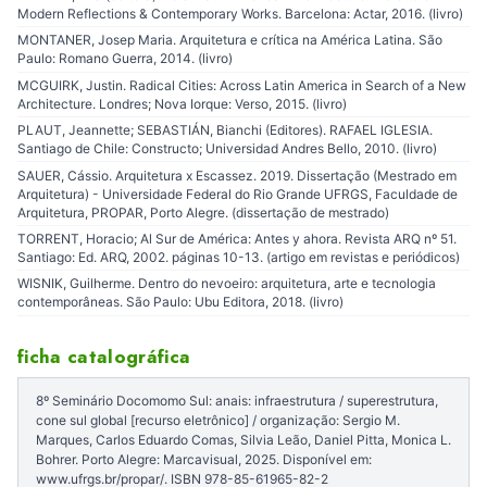
Modern Reflections & Contemporary Works. Barcelona: Actar, 2016. (livro)
MONTANER, Josep Maria. Arquitetura e crítica na América Latina. São
Paulo: Romano Guerra, 2014. (livro)
MCGUIRK, Justin. Radical Cities: Across Latin America in Search of a New
Architecture. Londres; Nova Iorque: Verso, 2015. (livro)
PLAUT, Jeannette; SEBASTIÁN, Bianchi (Editores). RAFAEL IGLESIA.
Santiago de Chile: Constructo; Universidad Andres Bello, 2010. (livro)
SAUER, Cássio. Arquitetura x Escassez. 2019. Dissertação (Mestrado em
Arquitetura) - Universidade Federal do Rio Grande UFRGS, Faculdade de
Arquitetura, PROPAR, Porto Alegre. (dissertação de mestrado)
TORRENT, Horacio; Al Sur de América: Antes y ahora. Revista ARQ nº 51.
Santiago: Ed. ARQ, 2002. páginas 10-13. (artigo em revistas e periódicos)
WISNIK, Guilherme. Dentro do nevoeiro: arquitetura, arte e tecnologia
contemporâneas. São Paulo: Ubu Editora, 2018. (livro)
ficha catalográfica
8º Seminário Docomomo Sul: anais: infraestrutura / superestrutura,
cone sul global [recurso eletrônico] / organização: Sergio M.
Marques, Carlos Eduardo Comas, Silvia Leão, Daniel Pitta, Monica L.
Bohrer. Porto Alegre: Marcavisual, 2025. Disponível em:
www.ufrgs.br/propar/. ISBN 978-85-61965-82-2