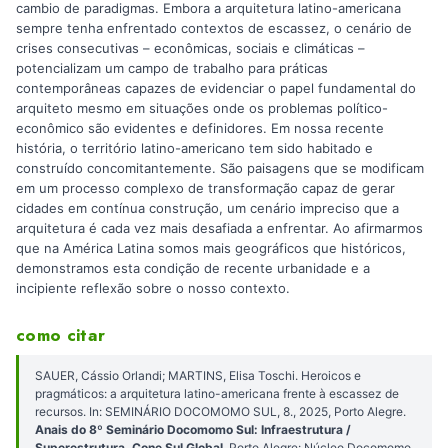
cambio de paradigmas. Embora a arquitetura latino-americana
sempre tenha enfrentado contextos de escassez, o cenário de
crises consecutivas – econômicas, sociais e climáticas –
potencializam um campo de trabalho para práticas
contemporâneas capazes de evidenciar o papel fundamental do
arquiteto mesmo em situações onde os problemas político-
econômico são evidentes e definidores. Em nossa recente
história, o território latino-americano tem sido habitado e
construído concomitantemente. São paisagens que se modificam
em um processo complexo de transformação capaz de gerar
cidades em contínua construção, um cenário impreciso que a
arquitetura é cada vez mais desafiada a enfrentar. Ao afirmarmos
que na América Latina somos mais geográficos que históricos,
demonstramos esta condição de recente urbanidade e a
incipiente reflexão sobre o nosso contexto.
como citar
SAUER, Cássio Orlandi; MARTINS, Elisa Toschi. Heroicos e
pragmáticos: a arquitetura latino-americana frente à escassez de
recursos. In: SEMINÁRIO DOCOMOMO SUL, 8., 2025, Porto Alegre.
Anais do 8º Seminário Docomomo Sul: Infraestrutura /
Superestrutura, Cone Sul Global
. Porto Alegre: Núcleo Docomomo