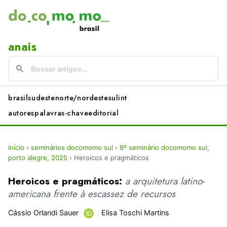
anais
brasil
sudeste
norte/nordeste
sul
int
autores
palavras-chave
editorial
início
›
seminários docomomo sul
›
8º seminário docomomo sul,
porto alegre, 2025
›
Heroicos e pragmáticos
Heroicos e pragmáticos:
a arquitetura latino-
americana frente à escassez de recursos
Cássio Orlandi Sauer
;
Elisa Toschi Martins