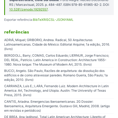
RS / Marcavisual, 2025. p. 484-487. ISBN 978-85-61965-82-2. DOI:
10.5281/zenodo.19292557
.
Exportar referência:
BibTeX
RIS
CSL-JSON
YAML
referências
ADRIÁ, Miquel; GRIBORIO, Andrea. Radical, 50 Arquitecturas
Latinoamericanas. Cidade do México: Editorial Arquine; 1a edição, 2016.
(livro)
BERGDOLL, Barry; COMAS, Carlos Eduardo; LIERNUR, Jorge Francisco;
DEL REAL, Patricio. Latin America in Construction: Architecture 1955–
1980. Nova Iorque: The Museum of Modern Art, 2015. (livro)
BUCCI, Angelo. São Paulo, Razões de arquitetura: da dissolução dos
edifícios e de como atravessar paredes. Romano Guerra, São Paulo; 1a
edição, 2010. (livro)
CARRANZA, Luis E.; LARA, Fernando Luiz. Modern Architecture in Latin
America: Art, Technology, and Utopia. Austin: The University of Texas
Press, 2015. (livro)
CANTIS, Ariadna. Emergencias Iberoamericanas. 2G Dossier:
Iberoamerica, Arquitetura Emergente. Gustavo Gili, Madrid, 2008. (artigo
em revistas e periódicos)
DE BREA, Ana (editora). Total Latin American Architecture: Libretto of