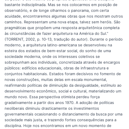
bastante indisciplinada. Mas se nos colocarmos em posição de
observatório, e de longe olharmos o panorama, com certa
acuidade, encontraremos algumas obras que nos mostram outros
caminhos. Representam uma nova etapa, talvez sem heróis. São
pragmáticas que propõem uma resposta arquitetônica completa
às circunstâncias de fazer arquitetura na América do Sul.”
(TORRENT, 2002, p. 10-13, tradução do autor). Durante o período
moderno, a arquitetura latino-americana se desenvolveu na
esteira dos estados de bem-estar social, do sonho de uma
sociedade moderna, onde os interesses coletivos se
sobrepunham aos individuais, concretizada através de encargos
públicos: edifícios educacionais, obras de infraestrutura e
conjuntos habitacionais. Estados foram decisivos no fomento de
novas construções, muitas delas em escala monumental,
reafirmando políticas de diminuição da desigualdade, estímulo ao
desenvolvimento econômico, social e cultural, materializando um
mundo novo. Essa perspectiva otimista perdeu força
gradativamente a partir dos anos 1970. A adoção de políticas
neoliberais diminuiu drasticamente os investimentos
governamentais ocasionando o distanciamento da busca por uma
sociedade mais justa, e trazendo fortes consequências para a
disciplina. Hoje nos encontramos em um novo momento de